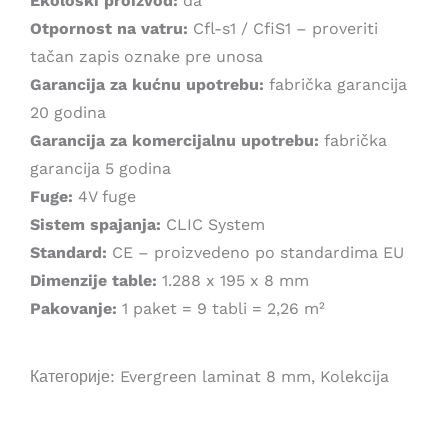
Ekološki proizvod:
da
Otpornost na vatru:
Cfl-s1 / CfiS1 – proveriti
tačan zapis oznake pre unosa
Garancija za kućnu upotrebu:
fabrička garancija
20 godina
Garancija za komercijalnu upotrebu:
fabrička
garancija 5 godina
Fuge:
4V fuge
Sistem spajanja:
CLIC System
Standard:
CE – proizvedeno po standardima EU
Dimenzije table:
1.288 x 195 x 8 mm
Pakovanje:
1 paket = 9 tabli = 2,26 m²
Категорије:
Evergreen laminat 8 mm
,
Kolekcija