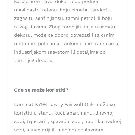
karakterom, ovaj dekor lepo podnosi
maslinasto zelenu, boju cimeta, terakotu,
zagasitu senf nijansu, tamni petrol ili boju
suvog duvana. Zbog tamnijih linija u samom
dekoru, može se dobro povezati i sa crnim
metalnim policama, tankim crnim ramovima,
industrijskom rasvetom ili detaljima od
tamnijeg drveta.
Gde se može koristiti?
Laminat K796 Tawny Fairwolf Oak može se
koristiti u stanu, kući, apartmanu, dnevnoj
sobi, trpezariji, spavaćoj sobi, hodniku, radnoj
sobi, kancelariji ili manjem poslovnom