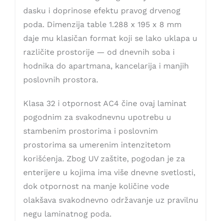
dasku i doprinose efektu pravog drvenog
poda. Dimenzija table 1.288 x 195 x 8 mm
daje mu klasičan format koji se lako uklapa u
različite prostorije — od dnevnih soba i
hodnika do apartmana, kancelarija i manjih
poslovnih prostora.
Klasa 32 i otpornost AC4 čine ovaj laminat
pogodnim za svakodnevnu upotrebu u
stambenim prostorima i poslovnim
prostorima sa umerenim intenzitetom
korišćenja. Zbog UV zaštite, pogodan je za
enterijere u kojima ima više dnevne svetlosti,
dok otpornost na manje količine vode
olakšava svakodnevno održavanje uz pravilnu
negu laminatnog poda.