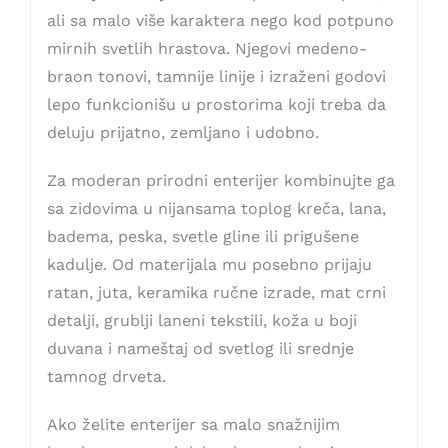
ali sa malo više karaktera nego kod potpuno
mirnih svetlih hrastova. Njegovi medeno-
braon tonovi, tamnije linije i izraženi godovi
lepo funkcionišu u prostorima koji treba da
deluju prijatno, zemljano i udobno.
Za moderan prirodni enterijer kombinujte ga
sa zidovima u nijansama toplog kreča, lana,
badema, peska, svetle gline ili prigušene
kadulje. Od materijala mu posebno prijaju
ratan, juta, keramika ručne izrade, mat crni
detalji, grublji laneni tekstili, koža u boji
duvana i nameštaj od svetlog ili srednje
tamnog drveta.
Ako želite enterijer sa malo snažnijim