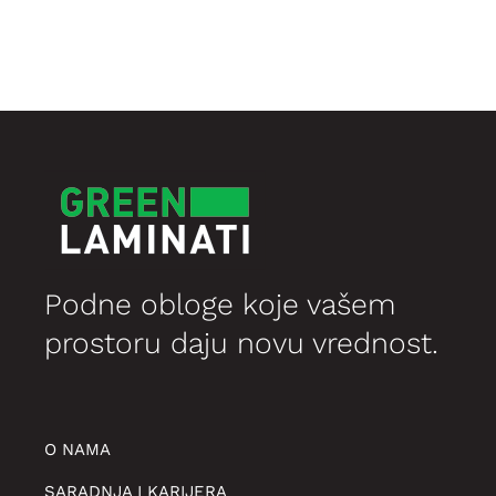
била:
1.949,35 рсд.
2.999,00 рсд.
Podne obloge koje vašem
prostoru daju novu vrednost.
O NAMA
SARADNJA I KARIJERA