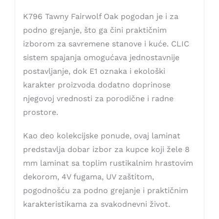
K796 Tawny Fairwolf Oak pogodan je i za
podno grejanje, što ga čini praktičnim
izborom za savremene stanove i kuće. CLIC
sistem spajanja omogućava jednostavnije
postavljanje, dok E1 oznaka i ekološki
karakter proizvoda dodatno doprinose
njegovoj vrednosti za porodične i radne
prostore.
Kao deo kolekcijske ponude, ovaj laminat
predstavlja dobar izbor za kupce koji žele 8
mm laminat sa toplim rustikalnim hrastovim
dekorom, 4V fugama, UV zaštitom,
pogodnošću za podno grejanje i praktičnim
karakteristikama za svakodnevni život.