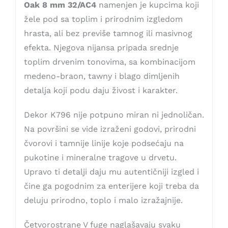
Oak 8 mm 32/AC4
namenjen je kupcima koji
žele pod sa toplim i prirodnim izgledom
hrasta, ali bez previše tamnog ili masivnog
efekta. Njegova nijansa pripada srednje
toplim drvenim tonovima, sa kombinacijom
medeno-braon, tawny i blago dimljenih
detalja koji podu daju živost i karakter.
Dekor K796 nije potpuno miran ni jednoličan.
Na površini se vide izraženi godovi, prirodni
čvorovi i tamnije linije koje podsećaju na
pukotine i mineralne tragove u drvetu.
Upravo ti detalji daju mu autentičniji izgled i
čine ga pogodnim za enterijere koji treba da
deluju prirodno, toplo i malo izražajnije.
Četvorostrane V fuge naglašavaju svaku