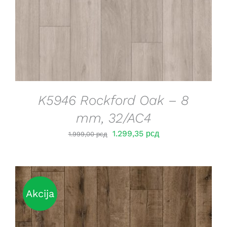
K5946 Rockford Oak – 8
mm, 32/AC4
Оригинална
Тренутна
1.299,35
рсд
1.999,00
рсд
цена
цена
је
је:
била:
1.299,35 рсд.
1.999,00 рсд.
Akcija