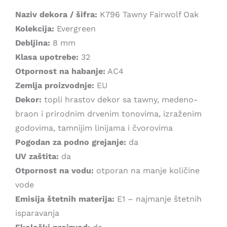
1.999,00 рсд.
Naziv dekora / šifra:
K796 Tawny Fairwolf Oak
Kolekcija:
Evergreen
Debljina:
8 mm
Klasa upotrebe:
32
Otpornost na habanje:
AC4
Zemlja proizvodnje:
EU
Dekor:
topli hrastov dekor sa tawny, medeno-
braon i prirodnim drvenim tonovima, izraženim
godovima, tamnijim linijama i čvorovima
Pogodan za podno grejanje:
da
UV zaštita:
da
Otpornost na vodu:
otporan na manje količine
vode
Emisija štetnih materija:
E1 – najmanje štetnih
isparavanja