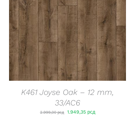
DETAILS
K461 Joyse Oak – 12 mm,
33/AC6
Оригинална
Тренутна
1.949,35
рсд
2.999,00
рсд
цена
цена
је
је: