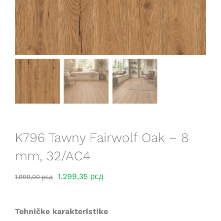
Saveti
Lokacije
K796 Tawny Fairwolf Oak – 8
mm, 32/AC4
Оригинална
Тренутна
1.299,35
рсд
1.999,00
рсд
цена
цена
је
је:
Tehničke karakteristike
била:
1.299,35 рсд.