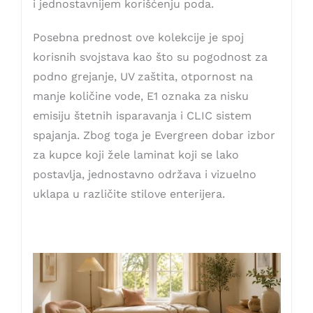
i jednostavnijem korišćenju poda.
Posebna prednost ove kolekcije je spoj
korisnih svojstava kao što su pogodnost za
podno grejanje, UV zaštita, otpornost na
manje količine vode, E1 oznaka za nisku
emisiju štetnih isparavanja i CLIC sistem
spajanja. Zbog toga je Evergreen dobar izbor
za kupce koji žele laminat koji se lako
postavlja, jednostavno održava i vizuelno
uklapa u različite stilove enterijera.