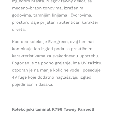
izgledom hrasta. Njegov tawny dekor, sa
medeno-braon tonovima, izraženim
godovima, tamnijim linijama i čvorovima,
prostoru daje prijatan i autentičan karakter
drveta.
Kao deo kolekcije Evergreen, ovaj laminat
kombinuje lep izgled poda sa praktičnim
karakteristikama za svakodnevnu upotrebu.
Pogodan je za podno grejanje, ima UV zaštitu,
otporan je na manje količine vode i poseduje
4V fuge koje dodatno naglašavaju izgled
pojedinačnih dasaka.
Kolekcijski laminat K796 Tawny Fairwolf