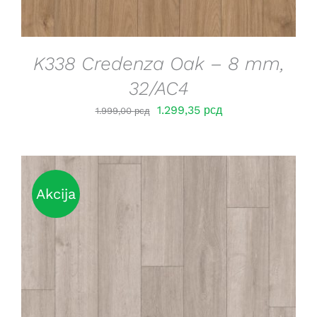
K338 Credenza Oak – 8 mm,
32/AC4
Оригинална
Тренутна
1.299,35
рсд
1.999,00
рсд
цена
цена
је
је:
била:
1.299,35 рсд.
1.999,00 рсд.
Akcija
DETAILS