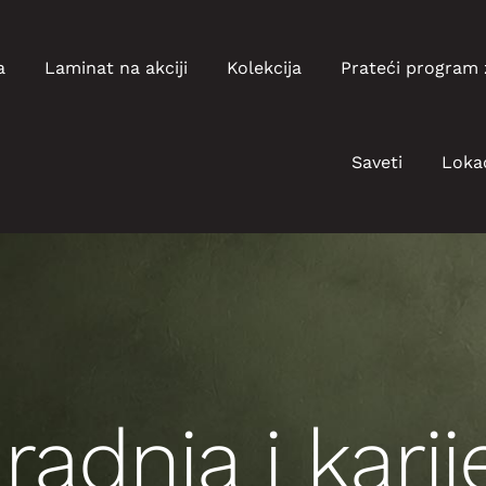
a
Laminat na akciji
Kolekcija
Prateći program 
Saveti
Lokac
radnja i karij