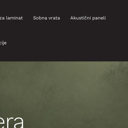
za laminat
Sobna vrata
Akustični paneli
ije
era