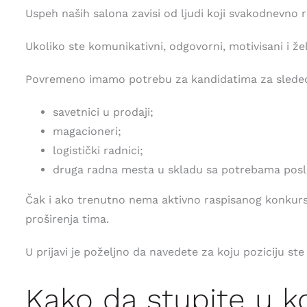
Uspeh naših salona zavisi od ljudi koji svakodnevno
Ukoliko ste komunikativni, odgovorni, motivisani i 
Povremeno imamo potrebu za kandidatima za sledeće
savetnici u prodaji;
magacioneri;
logistički radnici;
druga radna mesta u skladu sa potrebama posl
Čak i ako trenutno nema aktivno raspisanog konkursa
proširenja tima.
U prijavi je poželjno da navedete za koju poziciju st
Kako da stupite u 