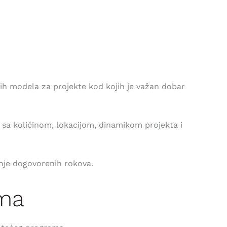
kih modela za projekte kod kojih je važan dobar
u sa količinom, lokacijom, dinamikom projekta i
nje dogovorenih rokova.
ima