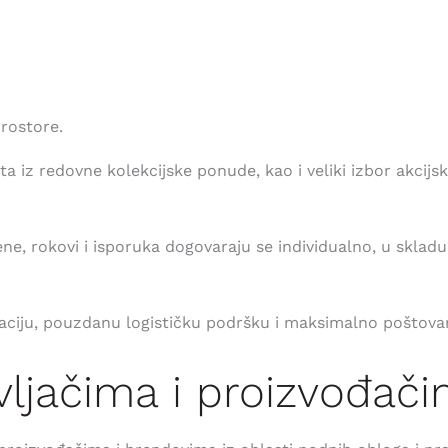
rostore.
a iz redovne kolekcijske ponude, kao i veliki izbor akcijs
ene, rokovi i isporuka dogovaraju se individualno, u sklad
aciju, pouzdanu logističku podršku i maksimalno poštova
vljačima i proizvođač