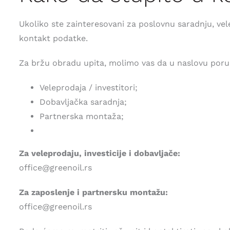
Ukoliko ste zainteresovani za poslovnu saradnju, ve
kontakt podatke.
Za bržu obradu upita, molimo vas da u naslovu poruk
Veleprodaja / investitori;
Dobavljačka saradnja;
Partnerska montaža;
Za veleprodaju, investicije i dobavljače:
office@greenoil.rs
Za zaposlenje i partnersku montažu:
office@greenoil.rs