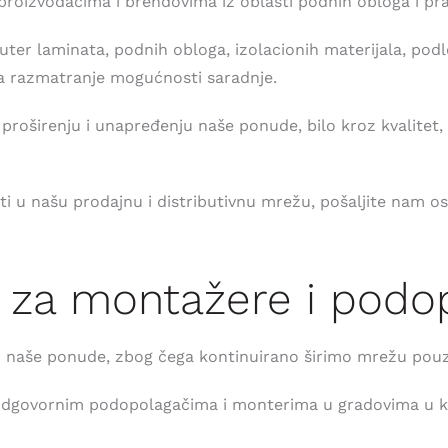
roizvođačima i brendovima iz oblasti podnih obloga i pr
buter laminata, podnih obloga, izolacionih materijala, podl
za razmatranje mogućnosti saradnje.
oširenju i unapređenju naše ponude, bilo kroz kvalitet, d
iti u našu prodajnu i distributivnu mrežu, pošaljite nam o
a za montažere i podo
o naše ponude, zbog čega kontinuirano širimo mrežu pouz
 odgovornim podopolagačima i monterima u gradovima u k