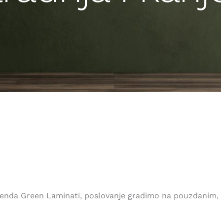
za brenda Green Laminati, poslovanje gradimo na pouzdani