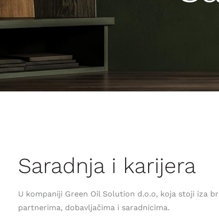
Saradnja i karijera
U kompaniji Green Oil Solution d.o.o, koja stoji i
partnerima, dobavljačima i saradnicima.