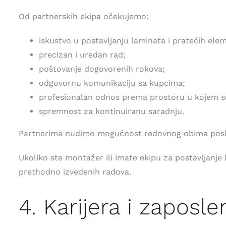
Od partnerskih ekipa očekujemo:
iskustvo u postavljanju laminata i pratećih ele
precizan i uredan rad;
poštovanje dogovorenih rokova;
odgovornu komunikaciju sa kupcima;
profesionalan odnos prema prostoru u kojem se
spremnost za kontinuiranu saradnju.
Partnerima nudimo mogućnost redovnog obima posla, 
Ukoliko ste montažer ili imate ekipu za postavljanje 
prethodno izvedenih radova.
4. Karijera i zaposle