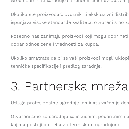
Green Laminati sarađuje sa renomiranim evropskim p
Ukoliko ste proizvođač, uvoznik ili ekskluzivni distri
ispunjava visoke standarde kvaliteta, otvoreni smo 
Posebno nas zanimaju proizvodi koji mogu doprineti pr
dobar odnos cene i vrednosti za kupca.
Ukoliko smatrate da bi se vaši proizvodi mogli uklop
tehničke specifikacije i predlog saradnje.
3. Partnerska mrež
Usluga profesionalne ugradnje laminata važan je de
Otvoreni smo za saradnju sa iskusnim, pedantnim i
kojima postoji potreba za terenskom ugradnjom.