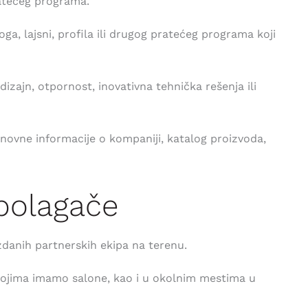
atećeg programa.
oga, lajsni, profila ili drugog pratećeg programa koji
izajn, otpornost, inovativna tehnička rešenja ili
snovne informacije o kompaniji, katalog proizvoda,
polagače
danih partnerskih ekipa na terenu.
ojima imamo salone, kao i u okolnim mestima u