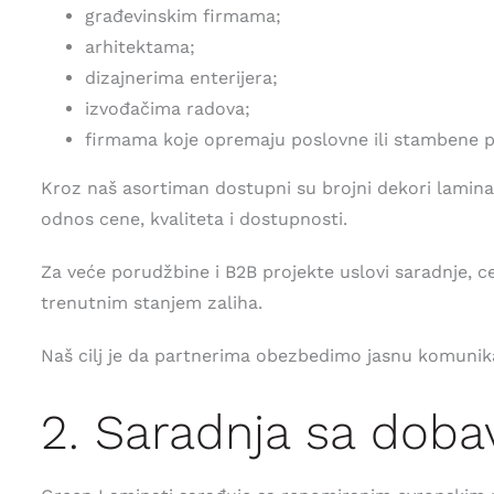
građevinskim firmama;
arhitektama;
dizajnerima enterijera;
izvođačima radova;
firmama koje opremaju poslovne ili stambene p
Kroz naš asortiman dostupni su brojni dekori laminat
odnos cene, kvaliteta i dostupnosti.
Za veće porudžbine i B2B projekte uslovi saradnje, c
trenutnim stanjem zaliha.
Naš cilj je da partnerima obezbedimo jasnu komunik
2. Saradnja sa doba