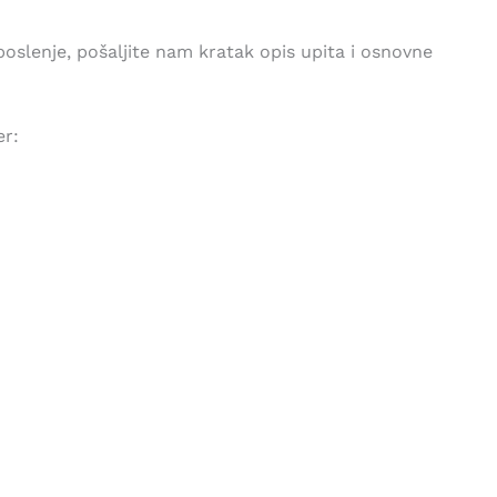
oslenje, pošaljite nam kratak opis upita i osnovne
er: