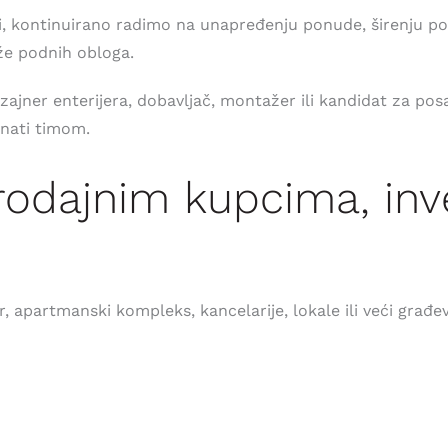
, kontinuirano radimo na unapređenju ponude, širenju posl
aže podnih obloga.
 dizajner enterijera, dobavljač, montažer ili kandidat za p
nati timom.
rodajnim kupcima, inv
 apartmanski kompleks, kancelarije, lokale ili veći građe