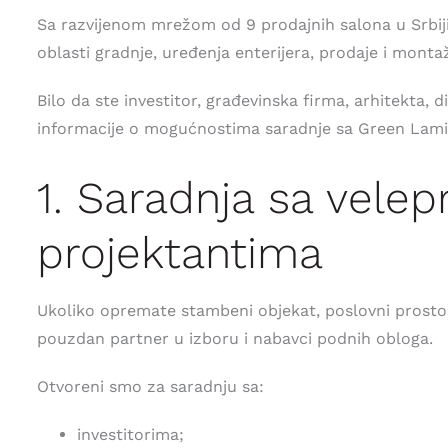
Sa razvijenom mrežom od 9 prodajnih salona u Srbiji
oblasti gradnje, uređenja enterijera, prodaje i mont
Bilo da ste investitor, građevinska firma, arhitekta,
informacije o mogućnostima saradnje sa Green Lami
1. Saradnja sa velep
projektantima
Ukoliko opremate stambeni objekat, poslovni prostor,
pouzdan partner u izboru i nabavci podnih obloga.
Otvoreni smo za saradnju sa:
investitorima;