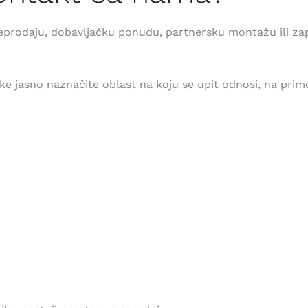
leprodaju, dobavljačku ponudu, partnersku montažu ili zap
e jasno naznačite oblast na koju se upit odnosi, na prim