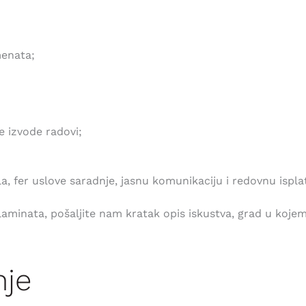
menata;
 izvode radovi;
fer uslove saradnje, jasnu komunikaciju i redovnu ispla
laminata, pošaljite nam kratak opis iskustva, grad u kojem
nje