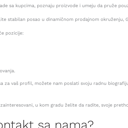
 rade sa kupcima, poznaju proizvode i umeju da pruže pou
želite stabilan posao u dinamičnom prodajnom okruženju, 
 pozicije:
ovanja.
 za vaš profil, možete nam poslati svoju radnu biografiju
e zainteresovani, u kom gradu želite da radite, svoje pret
kontakt sa nama?