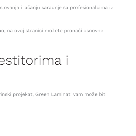
ovanja i jačanju saradnje sa profesionalcima iz
osao, na ovoj stranici možete pronaći osnovne
estitorima i
vinski projekat, Green Laminati vam može biti