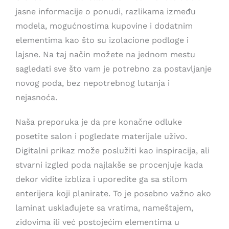
jasne informacije o ponudi, razlikama između
modela, mogućnostima kupovine i dodatnim
elementima kao što su izolacione podloge i
lajsne. Na taj način možete na jednom mestu
sagledati sve što vam je potrebno za postavljanje
novog poda, bez nepotrebnog lutanja i
nejasnoća.
Naša preporuka je da pre konačne odluke
posetite salon i pogledate materijale uživo.
Digitalni prikaz može poslužiti kao inspiracija, ali
stvarni izgled poda najlakše se procenjuje kada
dekor vidite izbliza i uporedite ga sa stilom
enterijera koji planirate. To je posebno važno ako
laminat usklađujete sa vratima, nameštajem,
zidovima ili već postojećim elementima u