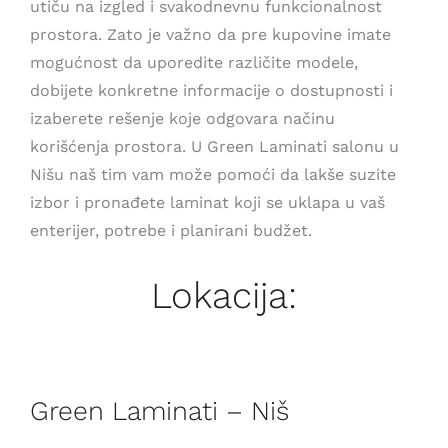
utiču na izgled i svakodnevnu funkcionalnost
prostora. Zato je važno da pre kupovine imate
mogućnost da uporedite različite modele,
dobijete konkretne informacije o dostupnosti i
izaberete rešenje koje odgovara načinu
korišćenja prostora. U Green Laminati salonu u
Nišu naš tim vam može pomoći da lakše suzite
izbor i pronađete laminat koji se uklapa u vaš
enterijer, potrebe i planirani budžet.
Lokacija:
Green Laminati – Niš