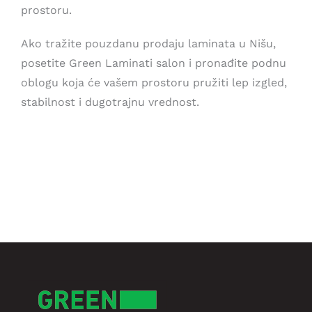
prostoru.
Ako tražite pouzdanu prodaju laminata u Nišu,
posetite Green Laminati salon i pronađite podnu
oblogu koja će vašem prostoru pružiti lep izgled,
stabilnost i dugotrajnu vrednost.