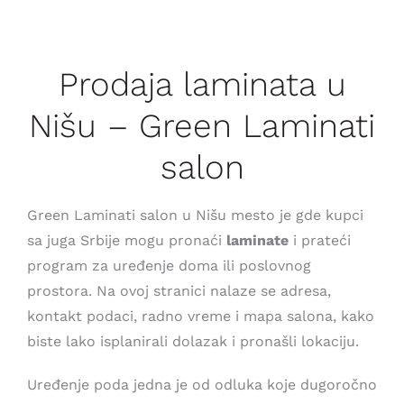
Saveti
Prodaja laminata u
Lokacije
Nišu – Green Laminati
salon
Green Laminati salon u Nišu mesto je gde kupci
sa juga Srbije mogu pronaći
laminate
i prateći
program za uređenje doma ili poslovnog
prostora. Na ovoj stranici nalaze se adresa,
kontakt podaci, radno vreme i mapa salona, kako
biste lako isplanirali dolazak i pronašli lokaciju.
Uređenje poda jedna je od odluka koje dugoročno