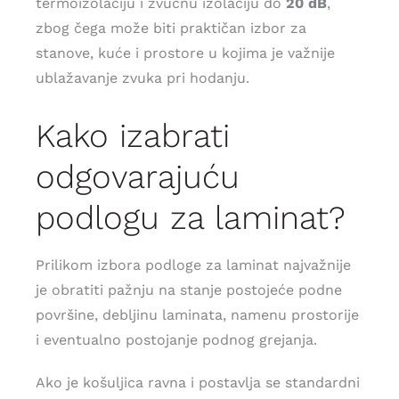
termoizolaciju i zvučnu izolaciju do
20 dB
,
zbog čega može biti praktičan izbor za
stanove, kuće i prostore u kojima je važnije
ublažavanje zvuka pri hodanju.
Kako izabrati
odgovarajuću
podlogu za laminat?
Prilikom izbora podloge za laminat najvažnije
je obratiti pažnju na stanje postojeće podne
površine, debljinu laminata, namenu prostorije
i eventualno postojanje podnog grejanja.
Ako je košuljica ravna i postavlja se standardni