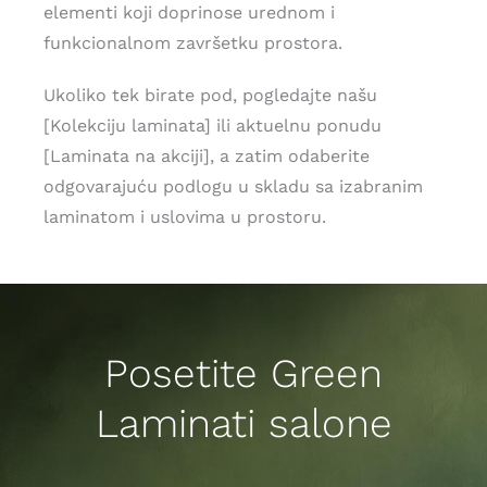
elementi koji doprinose urednom i
funkcionalnom završetku prostora.
Ukoliko tek birate pod, pogledajte našu
[Kolekciju laminata] ili aktuelnu ponudu
[Laminata na akciji], a zatim odaberite
odgovarajuću podlogu u skladu sa izabranim
laminatom i uslovima u prostoru.
Posetite Green
Laminati salone