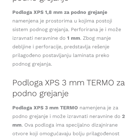
Podloga XPS 1,8 mm za podno grejanje
namenjena je prostorima u kojima postoji
sistem podnog grejanja. Perforirana je i može
izravnati neravnine do
1 mm
. Zbog manje
debljine i perforacije, predstavlja rešenje
prilagođeno postavljanju laminata preko
podnog grejanja.
Podloga XPS 3 mm TERMO za
podno grejanje
Podloga XPS 3 mm TERMO
namenjena je za
podno grejanje i može izravnati neravnine do
2
mm
. Ova podloga ima specijalno dizajnirane
otvore koji omogućavaju bolju prilagođenost