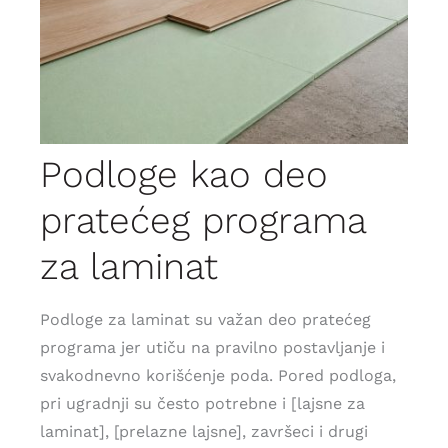
Podloge kao deo
pratećeg programa
za laminat
Podloge za laminat su važan deo pratećeg
programa jer utiču na pravilno postavljanje i
svakodnevno korišćenje poda. Pored podloga,
pri ugradnji su često potrebne i [lajsne za
laminat], [prelazne lajsne], završeci i drugi