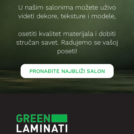
U našim salonima možete uživo
videti dekore, teksture i modele,
osetiti kvalitet materijala i dobiti
stručan savet. Radujemo se vašoj
poseti!
PRONAĐITE NAJBLIŽI SALON