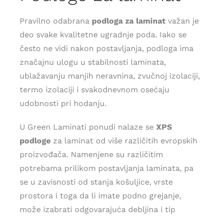
Saveti
Pravilno odabrana
podloga za laminat
važan je
deo svake kvalitetne ugradnje poda. Iako se
Lokacije
često ne vidi nakon postavljanja, podloga ima
značajnu ulogu u stabilnosti laminata,
ublažavanju manjih neravnina, zvučnoj izolaciji,
termo izolaciji i svakodnevnom osećaju
udobnosti pri hodanju.
U Green Laminati ponudi nalaze se
XPS
podloge
za laminat od više različitih evropskih
proizvođača. Namenjene su različitim
potrebama prilikom postavljanja laminata, pa
se u zavisnosti od stanja košuljice, vrste
prostora i toga da li imate podno grejanje,
može izabrati odgovarajuća debljina i tip