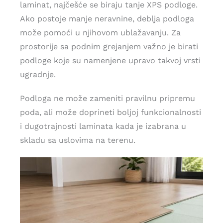
laminat, najčešće se biraju tanje XPS podloge.
Ako postoje manje neravnine, deblja podloga
može pomoći u njihovom ublažavanju. Za
prostorije sa podnim grejanjem važno je birati
podloge koje su namenjene upravo takvoj vrsti
ugradnje.
Podloga ne može zameniti pravilnu pripremu
poda, ali može doprineti boljoj funkcionalnosti
i dugotrajnosti laminata kada je izabrana u
skladu sa uslovima na terenu.