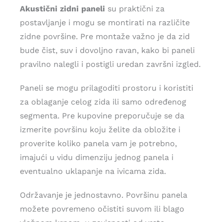
Akustični zidni paneli
su praktični za
postavljanje i mogu se montirati na različite
zidne površine. Pre montaže važno je da zid
bude čist, suv i dovoljno ravan, kako bi paneli
pravilno nalegli i postigli uredan završni izgled.
Paneli se mogu prilagoditi prostoru i koristiti
za oblaganje celog zida ili samo određenog
segmenta. Pre kupovine preporučuje se da
izmerite površinu koju želite da obložite i
proverite koliko panela vam je potrebno,
imajući u vidu dimenziju jednog panela i
eventualno uklapanje na ivicama zida.
Održavanje je jednostavno. Površinu panela
možete povremeno očistiti suvom ili blago