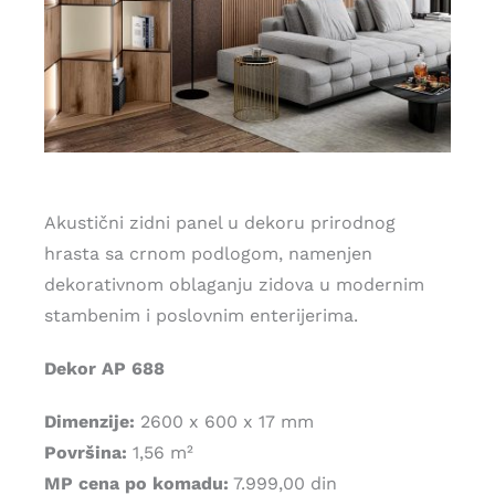
Akustični zidni panel u dekoru prirodnog
hrasta sa crnom podlogom, namenjen
dekorativnom oblaganju zidova u modernim
stambenim i poslovnim enterijerima.
Dekor AP 688
Dimenzije:
2600 x 600 x 17 mm
Površina:
1,56 m²
MP cena po komadu:
7.999,00 din