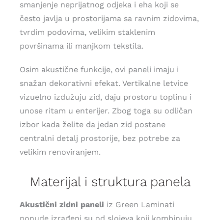
smanjenje neprijatnog odjeka i eha koji se
često javlja u prostorijama sa ravnim zidovima,
tvrdim podovima, velikim staklenim
površinama ili manjkom tekstila.
Osim akustične funkcije, ovi paneli imaju i
snažan dekorativni efekat. Vertikalne letvice
vizuelno izdužuju zid, daju prostoru toplinu i
unose ritam u enterijer. Zbog toga su odličan
izbor kada želite da jedan zid postane
centralni detalj prostorije, bez potrebe za
velikim renoviranjem.
Materijal i struktura panela
Akustični zidni paneli
iz Green Laminati
ponude izrađeni su od slojeva koji kombinuju