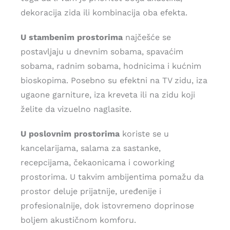
dekoracija zida ili kombinacija oba efekta.
U stambenim prostorima
najčešće se
postavljaju u dnevnim sobama, spavaćim
sobama, radnim sobama, hodnicima i kućnim
bioskopima. Posebno su efektni na TV zidu, iza
ugaone garniture, iza kreveta ili na zidu koji
želite da vizuelno naglasite.
U poslovnim prostorima
koriste se u
kancelarijama, salama za sastanke,
recepcijama, čekaonicama i coworking
prostorima. U takvim ambijentima pomažu da
prostor deluje prijatnije, uređenije i
profesionalnije, dok istovremeno doprinose
boljem akustičnom komforu.