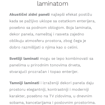
laminatom
Akustični zidni paneli
najlepši efekat postižu
kada se pažljivo uklope sa ostatkom enterijera,
posebno sa podnom oblogom. Boja laminata,
dekor panela, nameštaj i rasveta zajedno
oblikuju atmosferu prostora, zbog čega je
dobro razmišljati o njima kao o celini.
Svetliji laminati
mogu se lepo kombinovati sa
panelima u prirodnim tonovima drveta,
stvarajući prozračan i topao enterijer.
Tamniji laminati
i izraženiji dekori panela daju
prostoru elegantniji, kontrastniji i moderniji
karakter, posebno na TV zidovima, u dnevnim
sobama, kancelarijama i poslovnim prostorima.