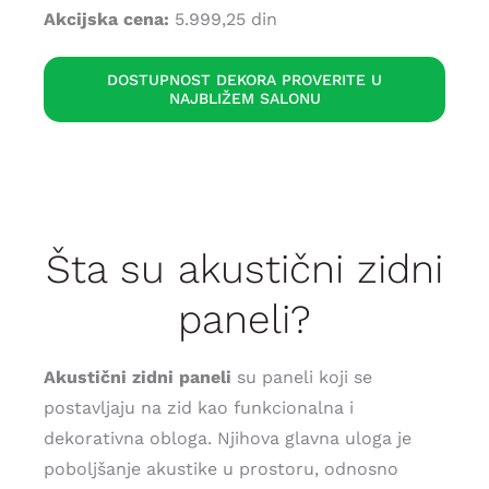
Akcijska cena:
5.999,25 din
DOSTUPNOST DEKORA PROVERITE U
NAJBLIŽEM SALONU
Šta su akustični zidni
paneli?
Akustični zidni paneli
su paneli koji se
postavljaju na zid kao funkcionalna i
dekorativna obloga. Njihova glavna uloga je
poboljšanje akustike u prostoru, odnosno