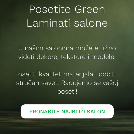
Posetite Green
Laminati salone
U našim salonima možete uživo
videti dekore, teksture i modele,
osetiti kvalitet materijala i dobiti
stručan savet. Radujemo se vašoj
poseti!
PRONAĐITE NAJBLIŽI SALON