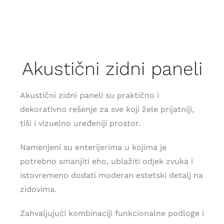
Saveti
Lokacije
Akustični zidni paneli
Akustični zidni paneli su praktično i
dekorativno rešenje za sve koji žele prijatniji,
tiši i vizuelno uređeniji prostor.
Namenjeni su enterijerima u kojima je
potrebno smanjiti eho, ublažiti odjek zvuka i
istovremeno dodati moderan estetski detalj na
zidovima.
Zahvaljujući kombinaciji funkcionalne podloge i