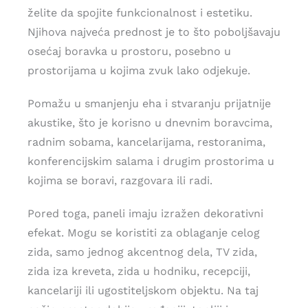
želite da spojite funkcionalnost i estetiku.
Njihova najveća prednost je to što poboljšavaju
osećaj boravka u prostoru, posebno u
prostorijama u kojima zvuk lako odjekuje.
Pomažu u smanjenju eha i stvaranju prijatnije
akustike, što je korisno u dnevnim boravcima,
radnim sobama, kancelarijama, restoranima,
konferencijskim salama i drugim prostorima u
kojima se boravi, razgovara ili radi.
Pored toga, paneli imaju izražen dekorativni
efekat. Mogu se koristiti za oblaganje celog
zida, samo jednog akcentnog dela, TV zida,
zida iza kreveta, zida u hodniku, recepciji,
kancelariji ili ugostiteljskom objektu. Na taj