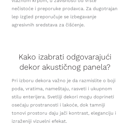
vlažnom krpom, u zavisnosti od vrste
nečistoće i preporuke prodavca. Za dugotrajan
lep izgled preporučuje se izbegavanje
agresivnih sredstava za čišćenje.
Kako izabrati odgovarajući
dekor akustičnog panela?
Pri izboru dekora važno je da razmislite o boji
poda, vratima, nameštaju, rasveti i ukupnom
stilu enterijera. Svetliji dekori mogu doprineti
osećaju prostranosti i lakoće, dok tamniji
tonovi prostoru daju jači kontrast, eleganciju i
izraženiji vizuelni efekat.