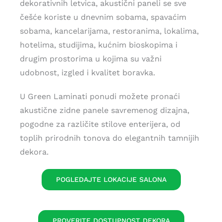
dekorativnih letvica, akustični paneli se sve
češće koriste u dnevnim sobama, spavaćim
sobama, kancelarijama, restoranima, lokalima,
hotelima, studijima, kućnim bioskopima i
drugim prostorima u kojima su važni
udobnost, izgled i kvalitet boravka.
U Green Laminati ponudi možete pronaći
akustične zidne panele savremenog dizajna,
pogodne za različite stilove enterijera, od
toplih prirodnih tonova do elegantnih tamnijih
dekora.
POGLEDAJTE LOKACIJE SALONA
PROVERITE DOSTUPNOST DEKORA