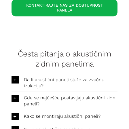
KONTAKTIRAJTE NAS ZA DOSTUPNOST
PANELA
Česta pitanja o akustičnim
zidnim panelima
Da li akustični paneli služe za zvučnu
izolaciju?
Gde se najčešće postavljaju akustični zidni
paneli?
Kako se montiraju akustični paneli?