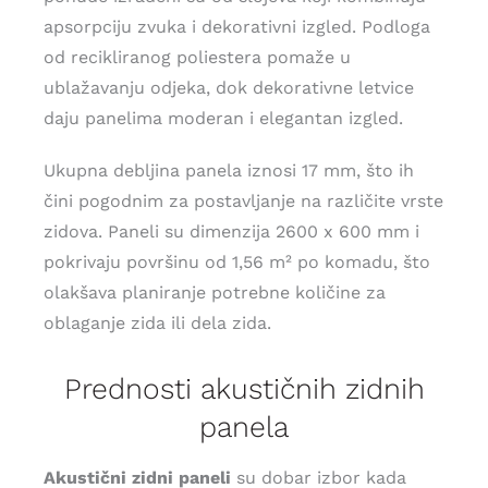
apsorpciju zvuka i dekorativni izgled. Podloga
od recikliranog poliestera pomaže u
ublažavanju odjeka, dok dekorativne letvice
daju panelima moderan i elegantan izgled.
Ukupna debljina panela iznosi 17 mm, što ih
čini pogodnim za postavljanje na različite vrste
zidova. Paneli su dimenzija 2600 x 600 mm i
pokrivaju površinu od 1,56 m² po komadu, što
olakšava planiranje potrebne količine za
oblaganje zida ili dela zida.
Prednosti akustičnih zidnih
panela
Akustični zidni paneli
su dobar izbor kada