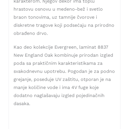
karakterom. Njegov dekor ima toplu
hrastovu osnovu u medeno-bež i svetlo
braon tonovima, uz tamnije čvorove i
diskretne tragove koji podsećaju na prirodno
obrađeno drvo.
Kao deo kolekcije Evergreen, laminat 8837
New England Oak kombinuje prirodan izgled
poda sa praktičnim karakteristikama za
svakodnevnu upotrebu. Pogodan je za podno
grejanje, poseduje UV zaštitu, otporan je na
manje količine vode i ima 4V fuge koje
dodatno naglašavaju izgled pojedinačnih
dasaka.