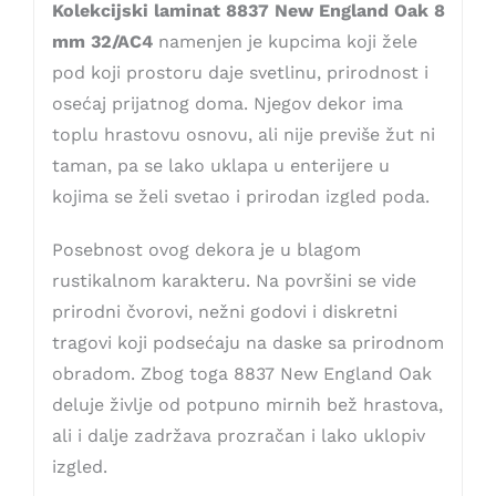
Kolekcijski laminat 8837 New England Oak 8
mm 32/AC4
namenjen je kupcima koji žele
pod koji prostoru daje svetlinu, prirodnost i
osećaj prijatnog doma. Njegov dekor ima
toplu hrastovu osnovu, ali nije previše žut ni
taman, pa se lako uklapa u enterijere u
kojima se želi svetao i prirodan izgled poda.
Posebnost ovog dekora je u blagom
rustikalnom karakteru. Na površini se vide
prirodni čvorovi, nežni godovi i diskretni
tragovi koji podsećaju na daske sa prirodnom
obradom. Zbog toga 8837 New England Oak
deluje življe od potpuno mirnih bež hrastova,
ali i dalje zadržava prozračan i lako uklopiv
izgled.