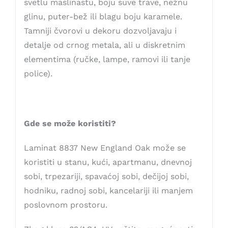
svetlu maslinastu, boju suve trave, nežnu
glinu, puter-bež ili blagu boju karamele.
Tamniji čvorovi u dekoru dozvoljavaju i
detalje od crnog metala, ali u diskretnim
elementima (ručke, lampe, ramovi ili tanje
police).
Gde se može koristiti?
Laminat 8837 New England Oak može se
koristiti u stanu, kući, apartmanu, dnevnoj
sobi, trpezariji, spavaćoj sobi, dečijoj sobi,
hodniku, radnoj sobi, kancelariji ili manjem
poslovnom prostoru.