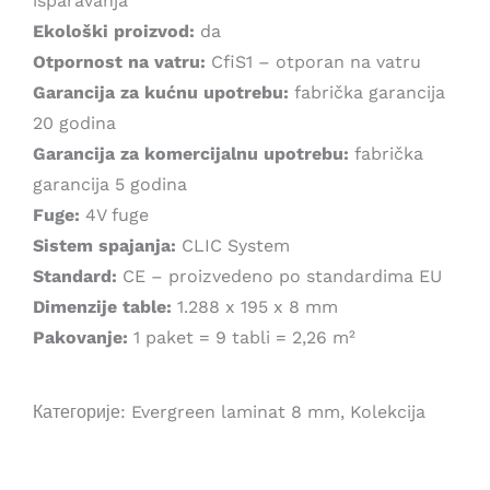
isparavanja
Ekološki proizvod:
da
Otpornost na vatru:
CfiS1 – otporan na vatru
Garancija za kućnu upotrebu:
fabrička garancija
20 godina
Garancija za komercijalnu upotrebu:
fabrička
garancija 5 godina
Fuge:
4V fuge
Sistem spajanja:
CLIC System
Standard:
CE – proizvedeno po standardima EU
Dimenzije table:
1.288 x 195 x 8 mm
Pakovanje:
1 paket = 9 tabli = 2,26 m²
Категорије:
Evergreen laminat 8 mm
,
Kolekcija