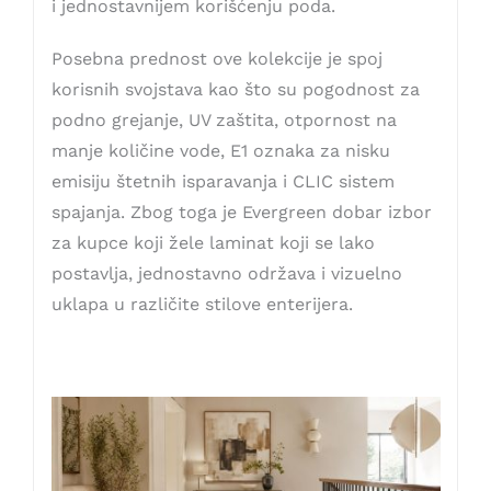
i jednostavnijem korišćenju poda.
Posebna prednost ove kolekcije je spoj
korisnih svojstava kao što su pogodnost za
podno grejanje, UV zaštita, otpornost na
manje količine vode, E1 oznaka za nisku
emisiju štetnih isparavanja i CLIC sistem
spajanja. Zbog toga je Evergreen dobar izbor
za kupce koji žele laminat koji se lako
postavlja, jednostavno održava i vizuelno
uklapa u različite stilove enterijera.