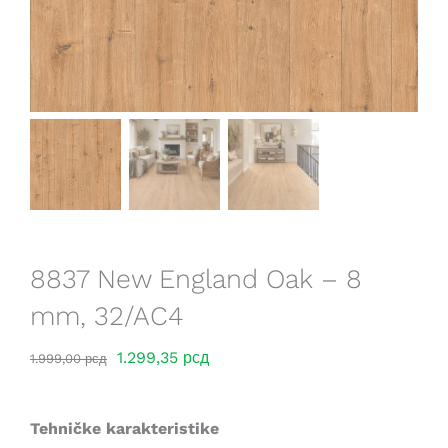
Saveti
Lokacije
8837 New England Oak – 8
mm, 32/AC4
Оригинална
Тренутна
1.299,35
рсд
1.999,00
рсд
цена
цена
је
је:
Tehničke karakteristike
била:
1.299,35 рсд.