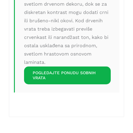
svetlom drvenom dekoru, dok se za
diskretan kontrast mogu dodati crni
ili brušeno-nikl okovi. Kod drvenih
vrata treba izbegavati previše
crvenkast ili narandžast ton, kako bi
ostala usklađena sa prirodnom,
svetlom hrastovom osnovom
laminata.
POGLEDAJTE PONUDU SOBNIH
VRATA