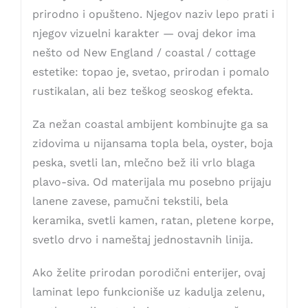
prirodno i opušteno. Njegov naziv lepo prati i
njegov vizuelni karakter — ovaj dekor ima
nešto od New England / coastal / cottage
estetike: topao je, svetao, prirodan i pomalo
rustikalan, ali bez teškog seoskog efekta.
Za nežan coastal ambijent kombinujte ga sa
zidovima u nijansama topla bela, oyster, boja
peska, svetli lan, mlečno bež ili vrlo blaga
plavo-siva. Od materijala mu posebno prijaju
lanene zavese, pamučni tekstili, bela
keramika, svetli kamen, ratan, pletene korpe,
svetlo drvo i nameštaj jednostavnih linija.
Ako želite prirodan porodični enterijer, ovaj
laminat lepo funkcioniše uz kadulja zelenu,