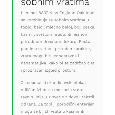
sobnim vratima
Laminat 8837 New England Oak lepo
se kombinuje sa sobnim vratima u
toploj beloj, mlečno beloj, boji peska,
kašmir, svetlom hrastu ili nežnom
prirodnom drvenom dekoru. Pošto
pod ima svetao i prirodan karakter,
vrata mogu biti jednostavna i
nenametljiva, kako bi se zadržao čist
i prozračan izgled prostora.
Za coastal ili skandinavski efekat
odličan izbor su mat bela vrata
ravnih linija, uz svetle zidove i tekstil
od lana. Za topliji porodični enterijer
mogu se birati vrata u kašmir ili