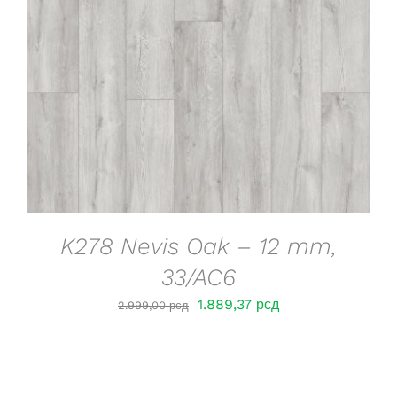
DETAILS
K278 Nevis Oak – 12 mm,
33/AC6
Оригинална
Тренутна
1.889,37
рсд
2.999,00
рсд
цена
цена
је
је:
била:
1.889,37 рсд.