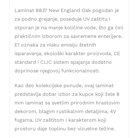
Laminat 8837 New England Oak pogodan je
za podno grejanje, poseduje UV zaštitu i
otporan je na manje količine vode, što ga čini
praktičnim izborom za savremene enterijere.
E1 oznaka za nisku emisiju štetnih
isparavanja, ekološki karakter proizvoda, CE
standard i CLIC sistem spajanja dodatno
doprinose njegovoj funkcionalnosti.
Kao deo kolekcijske ponude, ovaj laminat
predstavlja dobar izbor za kupce koji žele 8
mm laminat sa svetlim prirodnim hrastovim
dekorom, blagim rustikalnim detaljima, 4V
fugama, UV zaštitom i karakterom koji
prostoru daje toplinu bez vizuelne težine.