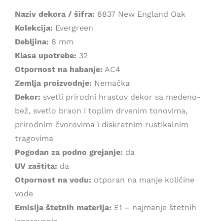
1.999,00 рсд.
Naziv dekora / šifra:
8837 New England Oak
Kolekcija:
Evergreen
Debljina:
8 mm
Klasa upotrebe:
32
Otpornost na habanje:
AC4
Zemlja proizvodnje:
Nemačka
Dekor:
svetli prirodni hrastov dekor sa medeno-
bež, svetlo braon i toplim drvenim tonovima,
prirodnim čvorovima i diskretnim rustikalnim
tragovima
Pogodan za podno grejanje:
da
UV zaštita:
da
Otpornost na vodu:
otporan na manje količine
vode
Emisija štetnih materija:
E1 – najmanje štetnih