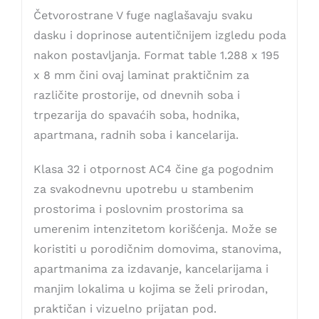
Četvorostrane V fuge naglašavaju svaku
dasku i doprinose autentičnijem izgledu poda
nakon postavljanja. Format table 1.288 x 195
x 8 mm čini ovaj laminat praktičnim za
različite prostorije, od dnevnih soba i
trpezarija do spavaćih soba, hodnika,
apartmana, radnih soba i kancelarija.
Klasa 32 i otpornost AC4 čine ga pogodnim
za svakodnevnu upotrebu u stambenim
prostorima i poslovnim prostorima sa
umerenim intenzitetom korišćenja. Može se
koristiti u porodičnim domovima, stanovima,
apartmanima za izdavanje, kancelarijama i
manjim lokalima u kojima se želi prirodan,
praktičan i vizuelno prijatan pod.