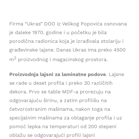
Saveti
Firma “Ukras” DOO iz Velikog Popovića osnovana
Lokacije
je daleke 1970. godine i u početku je bila
porodična radionica koja je izrađivala stolariju i
građevinske lajsne. Danas Ukras ima preko 4500
2
m
proizvodnog i magacinskog prostora.
Proizvodnja lajsni za laminatne podove
. Lajsne
se rade u deset profila i preko 30 različitih
dekora. Prvo se table MDF-a prorezuju na
odgovarajuću širinu, a zatim profilišu na
četvorostranim mašinama, nakon toga na
specijalnim mašinama za oblaganje profila i uz
pomoć lepka na temperaturi od 200 stepeni
oblažu se odgovarajući profili lajsni