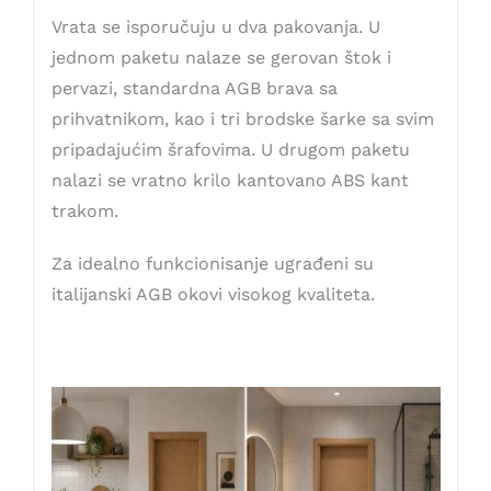
Vrata se isporučuju u dva pakovanja. U
jednom paketu nalaze se gerovan štok i
pervazi, standardna AGB brava sa
prihvatnikom, kao i tri brodske šarke sa svim
pripadajućim šrafovima. U drugom paketu
nalazi se vratno krilo kantovano ABS kant
trakom.
Za idealno funkcionisanje ugrađeni su
italijanski AGB okovi visokog kvaliteta.