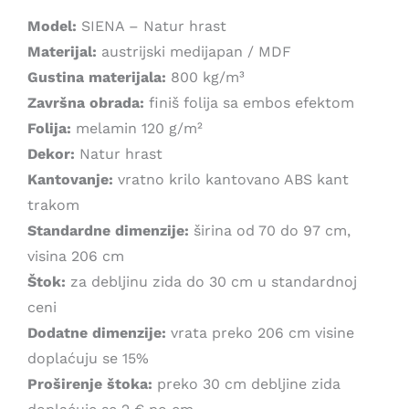
Model:
SIENA – Natur hrast
Materijal:
austrijski medijapan / MDF
Gustina materijala:
800 kg/m³
Završna obrada:
finiš folija sa embos efektom
Folija:
melamin 120 g/m²
Dekor:
Natur hrast
Kantovanje:
vratno krilo kantovano ABS kant
trakom
Standardne dimenzije:
širina od 70 do 97 cm,
visina 206 cm
Štok:
za debljinu zida do 30 cm u standardnoj
ceni
Dodatne dimenzije:
vrata preko 206 cm visine
doplaćuju se 15%
Proširenje štoka:
preko 30 cm debljine zida