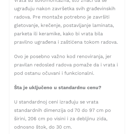
Vrata su suvomontažna, što znači da se
ugrađuju nakon završetka svih građevinskih
radova. Pre montaže potrebno je završiti
gletovanje, krečenje, postavljanje laminata,
parketa ili keramike, kako bi vrata bila
pravilno ugrađena i zaštićena tokom radova.
Ovo je posebno važno kod renoviranja, jer
pravilan redosled radova pomaže da i vrata i
pod ostanu očuvani i funkcionalni.
Šta je uključeno u standardnu cenu?
U standardnoj ceni izrađuju se vrata
standardnih dimenzija od 70 do 97 cm po
širini, 206 cm po visini i za debljinu zida,
odnosno štok, do 30 cm.