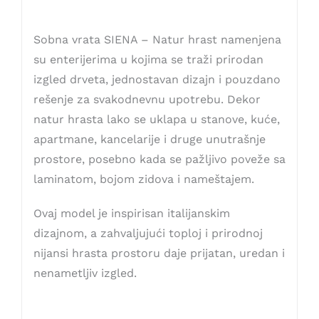
Sobna vrata SIENA – Natur hrast namenjena
su enterijerima u kojima se traži prirodan
izgled drveta, jednostavan dizajn i pouzdano
rešenje za svakodnevnu upotrebu. Dekor
natur hrasta lako se uklapa u stanove, kuće,
apartmane, kancelarije i druge unutrašnje
prostore, posebno kada se pažljivo poveže sa
laminatom, bojom zidova i nameštajem.
Ovaj model je inspirisan italijanskim
dizajnom, a zahvaljujući toploj i prirodnoj
nijansi hrasta prostoru daje prijatan, uredan i
nenametljiv izgled.