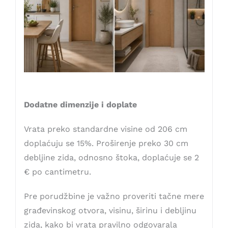
Dodatne dimenzije i doplate
Vrata preko standardne visine od 206 cm
doplaćuju se 15%. Proširenje preko 30 cm
debljine zida, odnosno štoka, doplaćuje se 2
€ po cantimetru.
Pre porudžbine je važno proveriti tačne mere
građevinskog otvora, visinu, širinu i debljinu
zida, kako bi vrata pravilno odgovarala