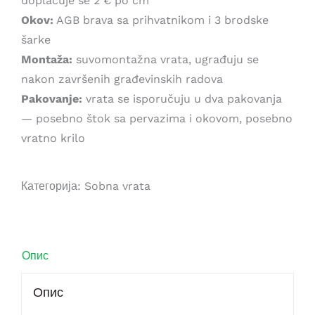
doplaćuje se 2 € po cm
Okov:
AGB brava sa prihvatnikom i 3 brodske
šarke
Montaža:
suvomontažna vrata, ugrađuju se
nakon završenih građevinskih radova
Pakovanje:
vrata se isporučuju u dva pakovanja
— posebno štok sa pervazima i okovom, posebno
vratno krilo
Категорија:
Sobna vrata
Опис
Опис