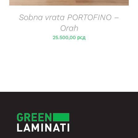
Sobna vrata PORTOFINO –
Orah
25.500,00
рсд