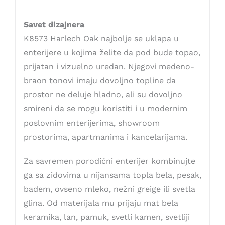
Savet dizajnera
K8573 Harlech Oak najbolje se uklapa u
enterijere u kojima želite da pod bude topao,
prijatan i vizuelno uredan. Njegovi medeno-
braon tonovi imaju dovoljno topline da
prostor ne deluje hladno, ali su dovoljno
smireni da se mogu koristiti i u modernim
poslovnim enterijerima, showroom
prostorima, apartmanima i kancelarijama.
Za savremen porodični enterijer kombinujte
ga sa zidovima u nijansama topla bela, pesak,
badem, ovseno mleko, nežni greige ili svetla
glina. Od materijala mu prijaju mat bela
keramika, lan, pamuk, svetli kamen, svetliji