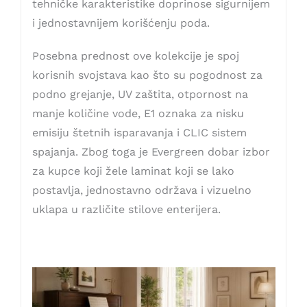
tehničke karakteristike doprinose sigurnijem
i jednostavnijem korišćenju poda.
Posebna prednost ove kolekcije je spoj
korisnih svojstava kao što su pogodnost za
podno grejanje, UV zaštita, otpornost na
manje količine vode, E1 oznaka za nisku
emisiju štetnih isparavanja i CLIC sistem
spajanja. Zbog toga je Evergreen dobar izbor
za kupce koji žele laminat koji se lako
postavlja, jednostavno održava i vizuelno
uklapa u različite stilove enterijera.