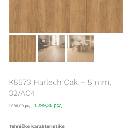
Saveti
Lokacije
K8573 Harlech Oak – 8 mm,
32/AC4
Оригинална
Тренутна
1.299,35
рсд
1.999,00
рсд
цена
цена
је
је:
Tehničke karakteristike
била:
1.299,35 рсд.