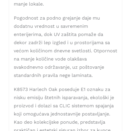
manje lokale.
Pogodnost za podno grejanje daje mu
dodatnu vrednost u savremenim
enterijerima, dok UV zaštita pomaže da
dekor zadrži lep izgled i u prostorijama sa
većom količinom dnevne svetlosti. Otpornost
na manje količine vode olakšava
svakodnevno održavanje, uz poštovanje
standardnih pravila nege laminata.
K8573 Harlech Oak poseduje E1 oznaku za
nisku emisiju štetnih isparavanja, ekološki je
proizvod i dolazi sa CLIC sistemom spajanja
koji omogućava jednostavnije postavljanje.
Kao deo kolekcijske ponude, predstavlja
praktičan i estetski siguran izbor za kupce