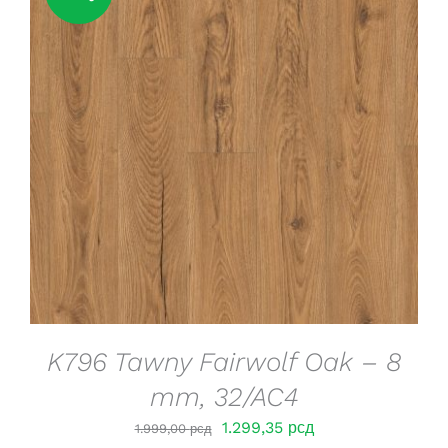
DETAILS
K796 Tawny Fairwolf Oak – 8
mm, 32/AC4
Оригинална
Тренутна
1.299,35
рсд
1.999,00
рсд