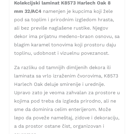
Kolekcijski laminat K8573 Harlech Oak 8
mm 32/AC4
namenjen je kupcima koji žele
pod sa toplim i prirodnim izgledom hrasta,
ali bez previše naglašene rustike. Njegov
dekor ima prijatnu medeno-braon osnovu, sa
blagim karamel tonovima koji prostoru daju
toplinu, udobnost i vizuelnu povezanost.
Za razliku od tamnijih dimljenih dekora ili
laminata sa vrlo izraženim čvorovima, K8573
Harlech Oak deluje smirenije i urednije.
Upravo zato je veoma zahvalan za prostore u
kojima pod treba da izgleda prirodno, ali ne
sme da dominira celim enterijerom. Može
lepo da poveže nameštaj, zidove i dekoraciju,
a da prostor ostane čist, organizovan i