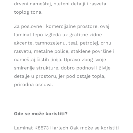
drveni nameštaj, pleteni detalji i rasveta
toplog tona.
Za poslovne i komercijalne prostore, ovaj
laminat lepo izgleda uz grafitne zidne
akcente, tamnozelenu, teal, petrolej, crnu
rasvetu, metalne police, staklene površine i
nameštaj čistih linija. Upravo zbog svoje
smirenije strukture, dobro podnosi i življe
detalje u prostoru, jer pod ostaje topla,
prirodna osnova.
Gde se može koristiti?
Laminat K8573 Harlech Oak može se koristiti