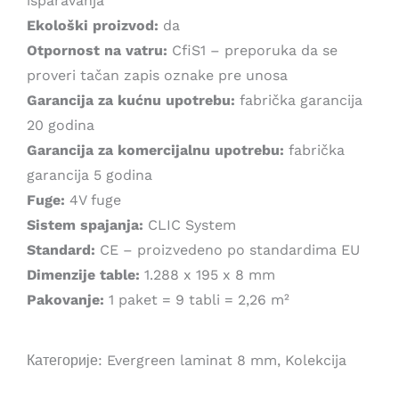
isparavanja
Ekološki proizvod:
da
Otpornost na vatru:
CfiS1 – preporuka da se
proveri tačan zapis oznake pre unosa
Garancija za kućnu upotrebu:
fabrička garancija
20 godina
Garancija za komercijalnu upotrebu:
fabrička
garancija 5 godina
Fuge:
4V fuge
Sistem spajanja:
CLIC System
Standard:
CE – proizvedeno po standardima EU
Dimenzije table:
1.288 x 195 x 8 mm
Pakovanje:
1 paket = 9 tabli = 2,26 m²
Категорије:
Evergreen laminat 8 mm
,
Kolekcija