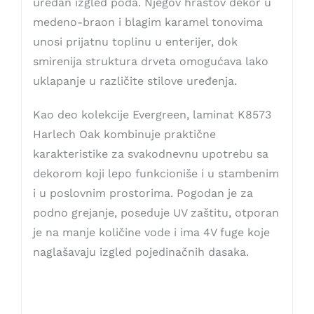
uredan izgled poda. Njegov hrastov dekor u
medeno-braon i blagim karamel tonovima
unosi prijatnu toplinu u enterijer, dok
smirenija struktura drveta omogućava lako
uklapanje u različite stilove uređenja.
Kao deo kolekcije Evergreen, laminat K8573
Harlech Oak kombinuje praktične
karakteristike za svakodnevnu upotrebu sa
dekorom koji lepo funkcioniše i u stambenim
i u poslovnim prostorima. Pogodan je za
podno grejanje, poseduje UV zaštitu, otporan
je na manje količine vode i ima 4V fuge koje
naglašavaju izgled pojedinačnih dasaka.