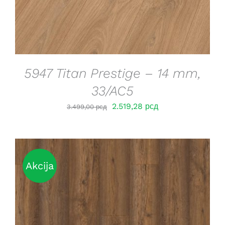
5947 Titan Prestige – 14 mm,
33/AC5
Оригинална
Тренутна
2.519,28
рсд
3.499,00
рсд
цена
цена
је
је:
била:
2.519,28 рсд.
3.499,00 рсд.
Akcija