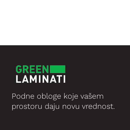
цена
цена
је
је:
била:
1.299,35 рсд.
1.999,00 рсд.
Podne obloge koje vašem
prostoru daju novu vrednost.