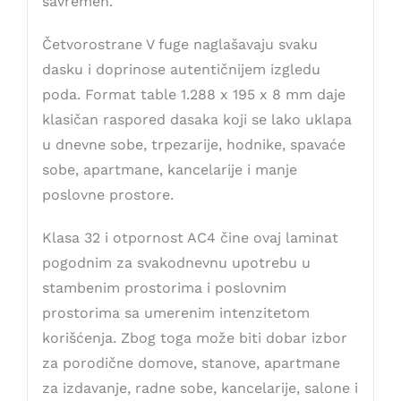
savremen.
Četvorostrane V fuge naglašavaju svaku
dasku i doprinose autentičnijem izgledu
poda. Format table 1.288 x 195 x 8 mm daje
klasičan raspored dasaka koji se lako uklapa
u dnevne sobe, trpezarije, hodnike, spavaće
sobe, apartmane, kancelarije i manje
poslovne prostore.
Klasa 32 i otpornost AC4 čine ovaj laminat
pogodnim za svakodnevnu upotrebu u
stambenim prostorima i poslovnim
prostorima sa umerenim intenzitetom
korišćenja. Zbog toga može biti dobar izbor
za porodične domove, stanove, apartmane
za izdavanje, radne sobe, kancelarije, salone i