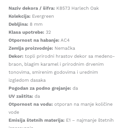
1.999,00 рсд.
Naziv dekora / šifra:
K8573 Harlech Oak
Kolekcija:
Evergreen
Debljina:
8 mm
Klasa upotrebe:
32
Otpornost na habanje:
AC4
Zemlja proizvodnje:
Nemačka
Dekor:
topli prirodni hrastov dekor sa medeno-
braon, blagim karamel i prirodnim drvenim
tonovima, smirenim godovima i urednim
izgledom dasaka
Pogodan za podno grejanje:
da
UV zaštita:
da
Otpornost na vodu:
otporan na manje količine
vode
Emisija štetnih materija:
E1 – najmanje štetnih