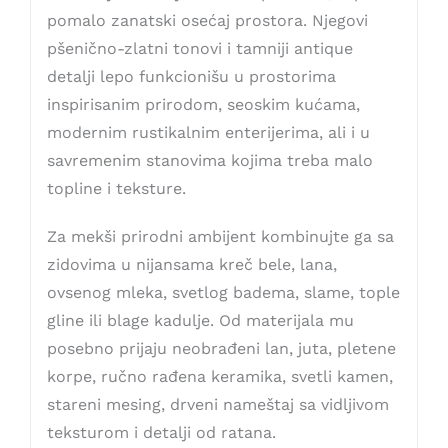
pomalo zanatski osećaj prostora. Njegovi
pšenično-zlatni tonovi i tamniji antique
detalji lepo funkcionišu u prostorima
inspirisanim prirodom, seoskim kućama,
modernim rustikalnim enterijerima, ali i u
savremenim stanovima kojima treba malo
topline i teksture.
Za mekši prirodni ambijent kombinujte ga sa
zidovima u nijansama kreč bele, lana,
ovsenog mleka, svetlog badema, slame, tople
gline ili blage kadulje. Od materijala mu
posebno prijaju neobrađeni lan, juta, pletene
korpe, ručno rađena keramika, svetli kamen,
stareni mesing, drveni nameštaj sa vidljivom
teksturom i detalji od ratana.