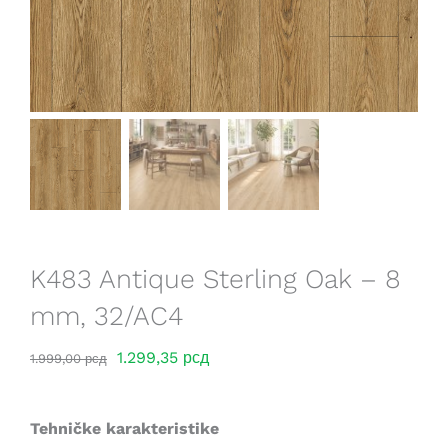
Saveti
Lokacije
K483 Antique Sterling Oak – 8
mm, 32/AC4
Оригинална
Тренутна
1.299,35
рсд
1.999,00
рсд
цена
цена
је
је:
Tehničke karakteristike
била:
1.299,35 рсд.