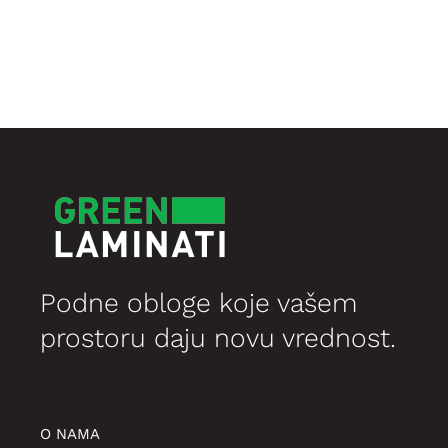
је
је:
била:
1.949,35 рсд.
2.999,00 рсд.
Podne obloge koje vašem
prostoru daju novu vrednost.
O NAMA