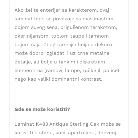
Ako želite enterijer sa karakterom, ovaj
laminat lepo se povezuje sa maslinastom,
bojom suvog sena, prigušenom terakotom,
oker nijansom, toplom taupe i tamnom
bojom čaja. Zbog tamnijih linija u dekoru
može dobro izgledati i uz crne metalne
detalje, ali bolje u tankim i diskretnim
elementima (ramovi, lampe, ručke ili police)
nego kao veliki dominantni kontrast.
Gde se može koristiti?
Laminat K483 Antique Sterling Oak može se
koristiti u stanu, kući, apartmanu, dnevnoj