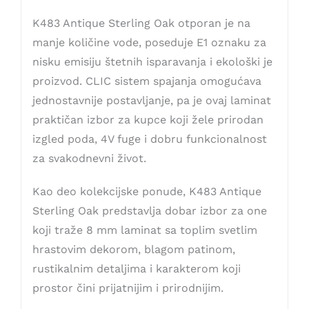
K483 Antique Sterling Oak otporan je na
manje količine vode, poseduje E1 oznaku za
nisku emisiju štetnih isparavanja i ekološki je
proizvod. CLIC sistem spajanja omogućava
jednostavnije postavljanje, pa je ovaj laminat
praktičan izbor za kupce koji žele prirodan
izgled poda, 4V fuge i dobru funkcionalnost
za svakodnevni život.
Kao deo kolekcijske ponude, K483 Antique
Sterling Oak predstavlja dobar izbor za one
koji traže 8 mm laminat sa toplim svetlim
hrastovim dekorom, blagom patinom,
rustikalnim detaljima i karakterom koji
prostor čini prijatnijim i prirodnijim.