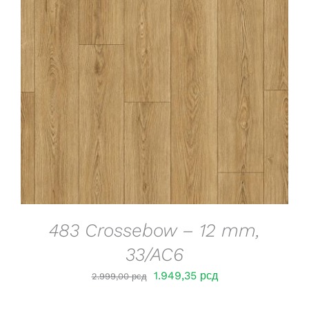
DETAILS
483 Crossebow – 12 mm,
33/AC6
Оригинална
Тренутна
1.949,35
рсд
2.999,00
рсд
цена
цена