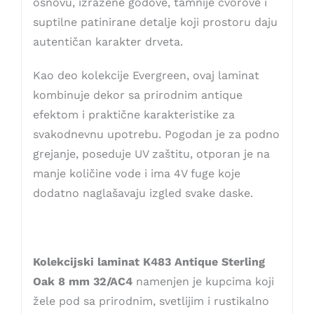
osnovu, izražene godove, tamnije čvorove i
suptilne patinirane detalje koji prostoru daju
autentičan karakter drveta.
Kao deo kolekcije Evergreen, ovaj laminat
kombinuje dekor sa prirodnim antique
efektom i praktične karakteristike za
svakodnevnu upotrebu. Pogodan je za podno
grejanje, poseduje UV zaštitu, otporan je na
manje količine vode i ima 4V fuge koje
dodatno naglašavaju izgled svake daske.
Kolekcijski laminat K483 Antique Sterling
Oak 8 mm 32/AC4
namenjen je kupcima koji
žele pod sa prirodnim, svetlijim i rustikalno