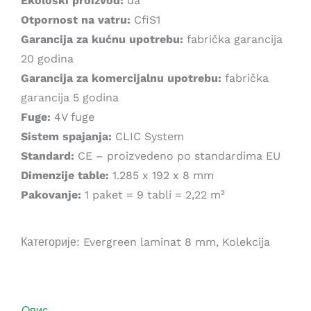
Ekološki proizvod:
da
Otpornost na vatru:
CfiS1
Garancija za kućnu upotrebu:
fabrička garancija
20 godina
Garancija za komercijalnu upotrebu:
fabrička
garancija 5 godina
Fuge:
4V fuge
Sistem spajanja:
CLIC System
Standard:
CE – proizvedeno po standardima EU
Dimenzije table:
1.285 x 192 x 8 mm
Pakovanje:
1 paket = 9 tabli = 2,22 m²
Категорије:
Evergreen laminat 8 mm
,
Kolekcija
Опис