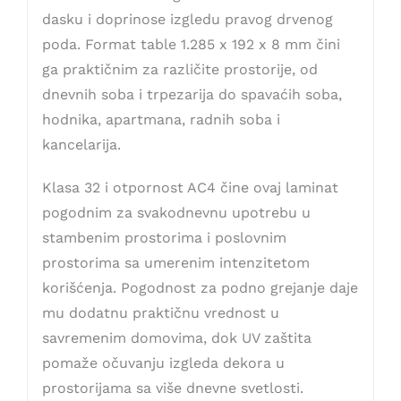
dasku i doprinose izgledu pravog drvenog
poda. Format table 1.285 x 192 x 8 mm čini
ga praktičnim za različite prostorije, od
dnevnih soba i trpezarija do spavaćih soba,
hodnika, apartmana, radnih soba i
kancelarija.
Klasa 32 i otpornost AC4 čine ovaj laminat
pogodnim za svakodnevnu upotrebu u
stambenim prostorima i poslovnim
prostorima sa umerenim intenzitetom
korišćenja. Pogodnost za podno grejanje daje
mu dodatnu praktičnu vrednost u
savremenim domovima, dok UV zaštita
pomaže očuvanju izgleda dekora u
prostorijama sa više dnevne svetlosti.