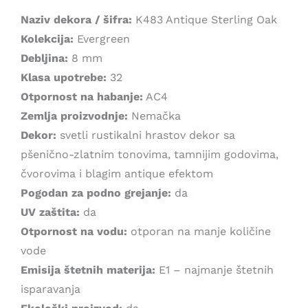
1.999,00 рсд.
Naziv dekora / šifra:
K483 Antique Sterling Oak
Kolekcija:
Evergreen
Debljina:
8 mm
Klasa upotrebe:
32
Otpornost na habanje:
AC4
Zemlja proizvodnje:
Nemačka
Dekor:
svetli rustikalni hrastov dekor sa
pšenično-zlatnim tonovima, tamnijim godovima,
čvorovima i blagim antique efektom
Pogodan za podno grejanje:
da
UV zaštita:
da
Otpornost na vodu:
otporan na manje količine
vode
Emisija štetnih materija:
E1 – najmanje štetnih
isparavanja