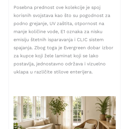
Posebna prednost ove kolekcije je spoj
korisnih svojstava kao što su pogodnost za
podno grejanje, UV zaštita, otpornost na
manje količine vode, E1 oznaka za nisku
emisiju štetnih isparavanja i CLIC sistem
spajanja. Zbog toga je Evergreen dobar izbor
za kupce koji žele laminat koji se lako
postavlja, jednostavno održava i vizuelno
uklapa u različite stilove enterijera.