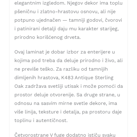
elegantnim izgledom. Njegov dekor ima toplu
pšeničnu i zlatno-hrastovu osnovu, ali nije
potpuno ujednačen — tamniji godovi, čvorovi
i patinirani detalji daju mu karakter starijeg,
prirodno korišćenog drveta.
Ovaj laminat je dobar izbor za enterijere u
kojima pod treba da deluje prirodno i živo, ali
ne previše teško. Za razliku od tamnijih
dimljenih hrastova, K483 Antique Sterling
Oak zadržava svetliji utisak i može pomoći da
prostor deluje otvorenije. Sa druge strane, u
odnosu na sasvim mirne svetle dekore, ima
više linija, teksture i detalja, pa prostoru daje
toplinu i autentičnost.
Četvorostrane V fuge dodatno ističu svaku