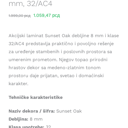
mm, 32/AC4
Saveti
Оригинална
Тренутна
1.059,47
рсд
1.999,00
рсд
цена
цена
Lokacije
је
је:
Akcijski laminat Sunset Oak debljine 8 mm i klase
била:
1.059,47 рсд.
32/AC4 predstavlja praktično i povoljno rešenje
1.999,00 рсд.
za uređenje stambenih i poslovnih prostora sa
umerenim prometom. Njegov topao prirodni
hrastov dekor sa medeno-zlatnim tonom
prostoru daje prijatan, svetao i domaćinski
karakter.
Tehničke karakteristike
Naziv dekora / šifra:
Sunset Oak
Debljina:
8 mm
Klasa upotrebe:
32