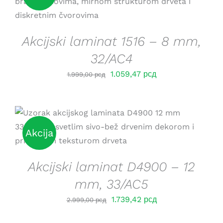
Akcijski laminat 1516 – 8 mm,
32/AC4
Оригинална
Тренутна
1.059,47
рсд
1.999,00
рсд
цена
цена
је
је:
била:
1.059,47 рсд.
1.999,00 рсд.
DETAILS
Akcija
Akcijski laminat D4900 – 12
mm, 33/AC5
Оригинална
Тренутна
1.739,42
рсд
2.999,00
рсд
цена
цена