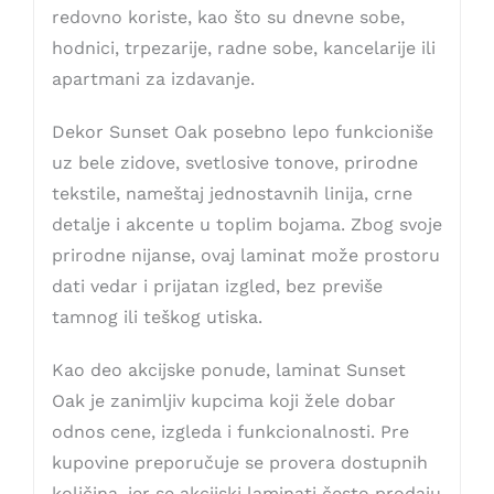
redovno koriste, kao što su dnevne sobe,
hodnici, trpezarije, radne sobe, kancelarije ili
apartmani za izdavanje.
Dekor Sunset Oak posebno lepo funkcioniše
uz bele zidove, svetlosive tonove, prirodne
tekstile, nameštaj jednostavnih linija, crne
detalje i akcente u toplim bojama. Zbog svoje
prirodne nijanse, ovaj laminat može prostoru
dati vedar i prijatan izgled, bez previše
tamnog ili teškog utiska.
Kao deo akcijske ponude, laminat Sunset
Oak je zanimljiv kupcima koji žele dobar
odnos cene, izgleda i funkcionalnosti. Pre
kupovine preporučuje se provera dostupnih
količina, jer se akcijski laminati često prodaju