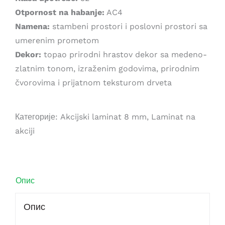
Otpornost na habanje:
AC4
Namena:
stambeni prostori i poslovni prostori sa
umerenim prometom
Dekor:
topao prirodni hrastov dekor sa medeno-
zlatnim tonom, izraženim godovima, prirodnim
čvorovima i prijatnom teksturom drveta
Категорије:
Akcijski laminat 8 mm
,
Laminat na
akciji
Опис
Опис