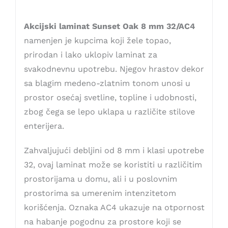
Akcijski laminat Sunset Oak 8 mm 32/AC4
namenjen je kupcima koji žele topao,
prirodan i lako uklopiv laminat za
svakodnevnu upotrebu. Njegov hrastov dekor
sa blagim medeno-zlatnim tonom unosi u
prostor osećaj svetline, topline i udobnosti,
zbog čega se lepo uklapa u različite stilove
enterijera.
Zahvaljujući debljini od 8 mm i klasi upotrebe
32, ovaj laminat može se koristiti u različitim
prostorijama u domu, ali i u poslovnim
prostorima sa umerenim intenzitetom
korišćenja. Oznaka AC4 ukazuje na otpornost
na habanje pogodnu za prostore koji se