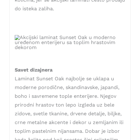
do isteka zaliha.
Savet dizajnera
Laminat Sunset Oak najbolje se uklapa u
moderne porodične, skandinavske, japandi,
boho i savremene tople enterijere. Njegov
prirodni hrastov ton lepo izgleda uz bele
zidove, svetle tkanine, drvene detalje, biljke,
crne metalne akcente i dekor u zemljanim ili
toplim pastelnim nijansama. Dobar je izbor
kada želite pod koji prostor čini prijatnijim,