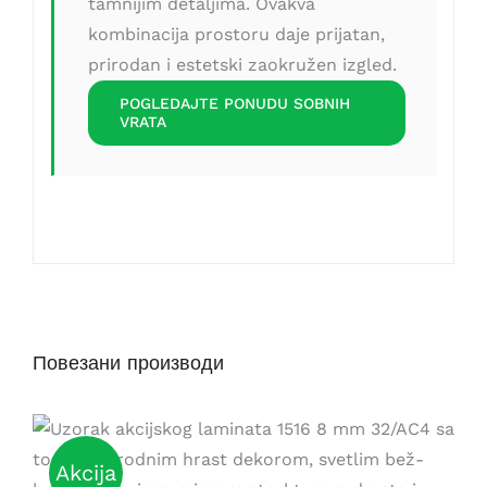
tamnijim detaljima. Ovakva
kombinacija prostoru daje prijatan,
prirodan i estetski zaokružen izgled.
POGLEDAJTE PONUDU SOBNIH
VRATA
Повезани производи
Akcija
DETAILS