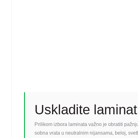
Uskladite lamina
Prilikom izbora laminata važno je obratiti pažnj
sobna vrata u neutralnim nijansama, beloj, svetlos