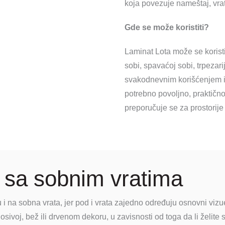
koja povezuje nameštaj, vrat
Gde se može koristiti?
Laminat Lota može se koristi
sobi, spavaćoj sobi, trpezari
svakodnevnim korišćenjem i 
potrebno povoljno, praktično 
preporučuje se za prostori
t sa sobnim vratima
u i na sobna vrata, jer pod i vrata zajedno određuju osnovni vizue
ivoj, bež ili drvenom dekoru, u zavisnosti od toga da li želite svet