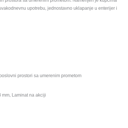
nih prostora sa umerenim prometom. Namenjen je kupcima
 svakodnevnu upotrebu, jednostavno uklapanje u enterijer i
 poslovni prostori sa umerenim prometom
 8 mm
,
Laminat na akciji