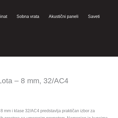
inat
Sobna vrata
Akustični paneli
Saveti
 Lota – 8 mm, 32/AC4
нутна
а
e 8 mm i klase 32/AC4 predstavlja praktičan izbor za
9,47 рсд.