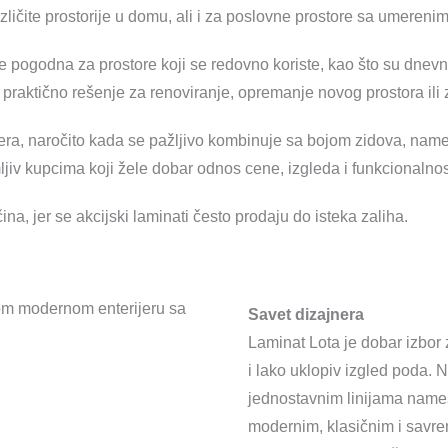
zličite prostorije u domu, ali i za poslovne prostore sa umerenim
pogodna za prostore koji se redovno koriste, kao što su dnevne 
ta praktično rešenje za renoviranje, opremanje novog prostora i
rijera, naročito kada se pažljivo kombinuje sa bojom zidova, na
jiv kupcima koji žele dobar odnos cene, izgleda i funkcionalnos
a, jer se akcijski laminati često prodaju do isteka zaliha.
Savet dizajnera
Laminat Lota je dobar izbor 
i lako uklopiv izgled poda. 
jednostavnim linijama nameš
modernim, klasičnim i savr