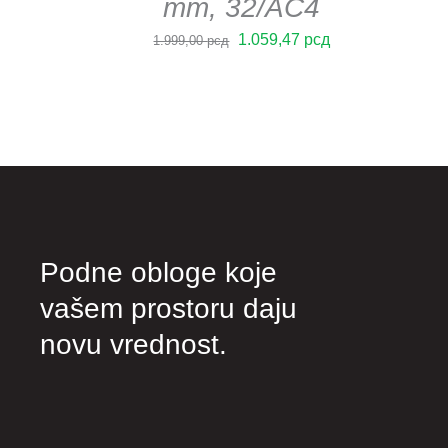
mm, 32/AC4
Оригинална
Тренутна
1.059,47
рсд
1.999,00
рсд
цена
цена
је
је:
била:
1.059,47 рсд.
1.999,00 рсд.
Podne obloge koje
vašem prostoru daju
novu vrednost.