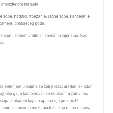
 intenzitetom kretanja.
sobe, hodnici, trpezarije, radne sobe, kancelarije
li zamenu postojećeg poda.
meštajem, sobnim vratima i završnim lajsnama. Kao
ti.
za enterijere u kojima se želi postići uredan, skladan
Najbolje ga je kombinovati sa neutralnim zidovima,
taja i dekorom koji ne opterećuje prostor. U
emenim stanovima može poslužiti kao mirna osnova