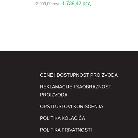
Оригинална
Тренутна
1.739,42
рсд
2.999,00
рсд
цена
цена
је
је:
била:
1.739,42 рсд.
2.999,00 рсд.
CENE I DOSTUPNOST PROIZVODA
REKLAMACIJE I SAOBRAZNOST
PROIZVODA
OPŠTI USLOVI KORIŠĆENJA
POLITIKA KOLAČIĆA
POLITIKA PRIVATNOSTI