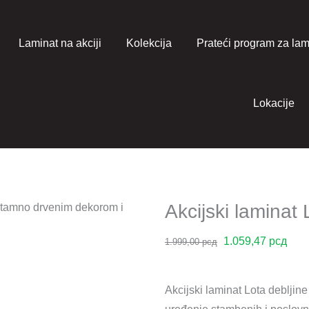
Laminat na akciji
Kolekcija
Prateći program za lam
Lokacije
Akcijski laminat
Оригинална
Тре
1.059,47
рсд
1.999,00
рсд
цена
цен
је
је:
Akcijski laminat Lota debljin
била:
1.05