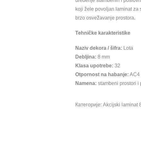
uređenje stambenih i poslov
1.999,00 рсд.
koji žele povoljan laminat za
brzo osvežavanje prostora.
Tehničke karakteristike
Naziv dekora / šifra:
Lota
Debljina:
8 mm
Klasa upotrebe:
32
Otpornost na habanje:
AC4
Namena:
stambeni prostori i
Категорије:
Akcijski laminat