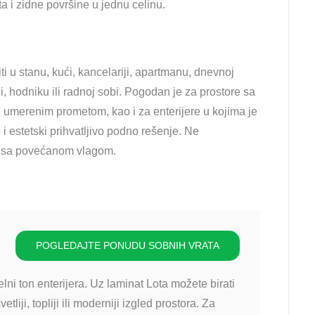
a i zidne površine u jednu celinu.
ti u stanu, kući, kancelariji, apartmanu, dnevnoj
ji, hodniku ili radnoj sobi. Pogodan je za prostore sa
umerenim prometom, kao i za enterijere u kojima je
i estetski prihvatljivo podno rešenje. Ne
je sa povećanom vlagom.
POGLEDAJTE PONUDU SOBNIH VRATA
lni ton enterijera. Uz laminat Lota možete birati
liji, topliji ili moderniji izgled prostora. Za