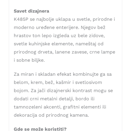
Savet dizajnera
K485P se najbolje uklapa u svetle, prirodne i
moderno uređene enterijere. Njegov bež
hrastov ton lepo izgleda uz bele zidove,
svetle kuhinjske elemente, nameštaj od
prirodnog drveta, lanene zavese, crne lampe
i sobne biljke.
Za miran i skladan efekat kombinujte ga sa
belom, krem, bež, kašmir i svetlosivom
bojom. Za jači dizajnerski kontrast mogu se
dodati crni metalni detalji, bordo ili
tamnozeleni akcenti, grafitni elementi ili
dekoracija od prirodnog kamena.
Gde se može koristiti?