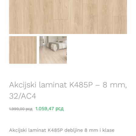
Saveti
Lokacije
Akcijski laminat K485P – 8 mm,
32/AC4
Оригинална
Тренутна
1.059,47
рсд
1.999,00
рсд
цена
цена
је
је:
Akcijski laminat K485P debljine 8 mm i klase
била:
1.059,47 рсд.