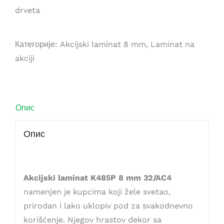
drveta
Категорије:
Akcijski laminat 8 mm
,
Laminat na
akciji
Опис
Опис
Akcijski laminat K485P 8 mm 32/AC4
namenjen je kupcima koji žele svetao,
prirodan i lako uklopiv pod za svakodnevno
korišćenje. Njegov hrastov dekor sa