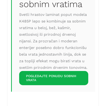
sobnim vratima
Svetli hrastov laminat poput modela
K485P lepo se kombinuje sa sobnim
vratima u beloj, bež, kašmir,
svetlosivoj ili prirodnoj drvenoj
nijansi. Za prozračan i moderan
enterijer posebno dobro funkcionišu
bela vrata jednostavnih linija, dok se
za topliji efekat mogu birati vrata u
svetlim prirodnim drvenim tonovima.
POGLEDAJTE PONUDU SOBNIH
VRATA