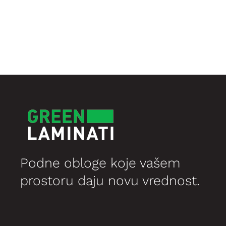
је
је:
била:
794,47 рсд.
1.499,00 рсд.
Podne obloge koje vašem
prostoru daju novu vrednost.