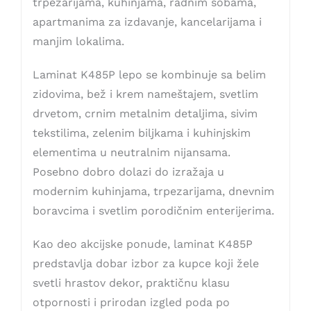
trpezarijama, kuhinjama, radnim sobama,
apartmanima za izdavanje, kancelarijama i
manjim lokalima.
Laminat K485P lepo se kombinuje sa belim
zidovima, bež i krem nameštajem, svetlim
drvetom, crnim metalnim detaljima, sivim
tekstilima, zelenim biljkama i kuhinjskim
elementima u neutralnim nijansama.
Posebno dobro dolazi do izražaja u
modernim kuhinjama, trpezarijama, dnevnim
boravcima i svetlim porodičnim enterijerima.
Kao deo akcijske ponude, laminat K485P
predstavlja dobar izbor za kupce koji žele
svetli hrastov dekor, praktičnu klasu
otpornosti i prirodan izgled poda po