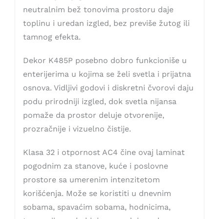
neutralnim bež tonovima prostoru daje
toplinu i uredan izgled, bez previše žutog ili
tamnog efekta.
Dekor K485P posebno dobro funkcioniše u
enterijerima u kojima se želi svetla i prijatna
osnova. Vidljivi godovi i diskretni čvorovi daju
podu prirodniji izgled, dok svetla nijansa
pomaže da prostor deluje otvorenije,
prozračnije i vizuelno čistije.
Klasa 32 i otpornost AC4 čine ovaj laminat
pogodnim za stanove, kuće i poslovne
prostore sa umerenim intenzitetom
korišćenja. Može se koristiti u dnevnim
sobama, spavaćim sobama, hodnicima,