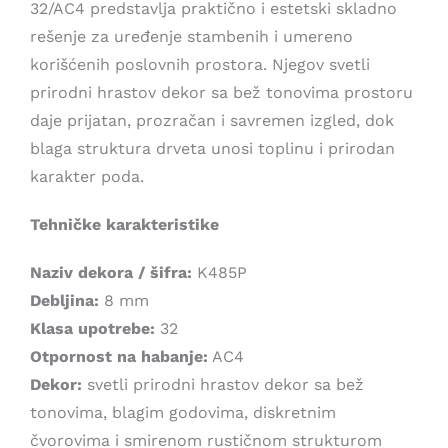
32/AC4 predstavlja praktično i estetski skladno
1.999,00 рсд.
rešenje za uređenje stambenih i umereno
korišćenih poslovnih prostora. Njegov svetli
prirodni hrastov dekor sa bež tonovima prostoru
daje prijatan, prozračan i savremen izgled, dok
blaga struktura drveta unosi toplinu i prirodan
karakter poda.
Tehničke karakteristike
Naziv dekora / šifra:
K485P
Debljina:
8 mm
Klasa upotrebe:
32
Otpornost na habanje:
AC4
Dekor:
svetli prirodni hrastov dekor sa bež
tonovima, blagim godovima, diskretnim
čvorovima i smirenom rustičnom strukturom