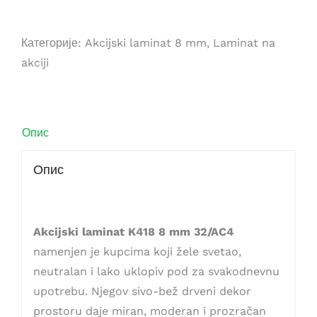
Категорије:
Akcijski laminat 8 mm
,
Laminat na
akciji
Опис
Опис
Akcijski laminat K418 8 mm 32/AC4
namenjen je kupcima koji žele svetao,
neutralan i lako uklopiv pod za svakodnevnu
upotrebu. Njegov sivo-bež drveni dekor
prostoru daje miran, moderan i prozračan