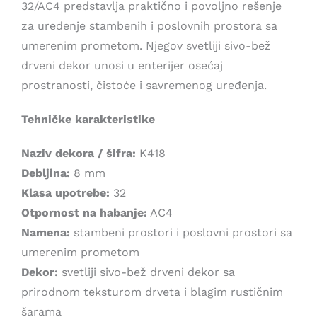
32/AC4 predstavlja praktično i povoljno rešenje
1.999,00 рсд.
za uređenje stambenih i poslovnih prostora sa
umerenim prometom. Njegov svetliji sivo-bež
drveni dekor unosi u enterijer osećaj
prostranosti, čistoće i savremenog uređenja.
Tehničke karakteristike
Naziv dekora / šifra:
K418
Debljina:
8 mm
Klasa upotrebe:
32
Otpornost na habanje:
AC4
Namena:
stambeni prostori i poslovni prostori sa
umerenim prometom
Dekor:
svetliji sivo-bež drveni dekor sa
prirodnom teksturom drveta i blagim rustičnim
šarama