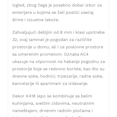
izgled, zbog čega je posebno dobar izbor za
enterijere u kojima se želi postići osećaj
širine i vizuelne lakoće.
Zahvaljujući debljini od 8 mm i klasi upotrebe
32, ovaj laminat je pogodan za različite
prostorije u domu, ali i za poslovne prostore
sa umerenim prometom. Oznaka AC4
ukazuje na otpornost na habanje pogodnu za
prostorije koje se redovno koriste, kao što su
dnevne sobe, hodnici, trpezarije, radne sobe,
kancelarije ili apartmani za izdavanje.
Dekor K418 lepo se kombinuje sa belim
kuhinjama, svetlim zidovima, neutralnim
nameštajem, drvenim radnim pločama i