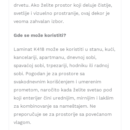
drvetu. Ako želite prostor koji deluje čistije,
svetlije i vizuelno prostranije, ovaj dekor je
veoma zahvalan izbor.
Gde se može koristiti?
Laminat K418 može se koristiti u stanu, kući,
kancelariji, apartmanu, dnevnoj sobi,
spavaćoj sobi, trpezariji, hodniku ili radnoj
sobi. Pogodan je za prostore sa
svakodnevnim korišćenjem i umerenim
prometom, naročito kada želite svetao pod
koji enterijer čini urednijim, mirnijim i lakšim
za kombinovanje sa nameštajem. Ne
preporučuje se za prostorije sa povećanom
vlagom.