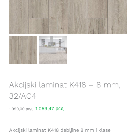
Saveti
Lokacije
Akcijski laminat K418 – 8 mm,
32/AC4
Оригинална
Тренутна
1.059,47
рсд
1.999,00
рсд
цена
цена
је
је:
Akcijski laminat K418 debljine 8 mm i klase
била:
1.059,47 рсд.