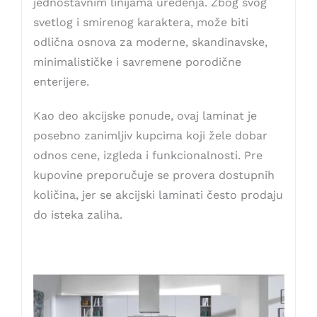
jednostavnim linijama uređenja. Zbog svog
svetlog i smirenog karaktera, može biti
odlična osnova za moderne, skandinavske,
minimalističke i savremene porodične
enterijere.
Kao deo akcijske ponude, ovaj laminat je
posebno zanimljiv kupcima koji žele dobar
odnos cene, izgleda i funkcionalnosti. Pre
kupovine preporučuje se provera dostupnih
količina, jer se akcijski laminati često prodaju
do isteka zaliha.