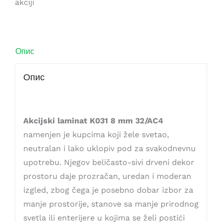
akciji
Опис
Опис
Akcijski laminat K031 8 mm 32/AC4
namenjen je kupcima koji žele svetao,
neutralan i lako uklopiv pod za svakodnevnu
upotrebu. Njegov beličasto-sivi drveni dekor
prostoru daje prozračan, uredan i moderan
izgled, zbog čega je posebno dobar izbor za
manje prostorije, stanove sa manje prirodnog
svetla ili enterijere u kojima se želi postići