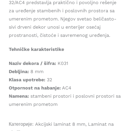
32/AC4 predstavlja praktično i povoljno rešenje
1.999,00 рсд.
za uređenje stambenih i poslovnih prostora sa
umerenim prometom. Njegov svetao beličasto-
sivi drveni dekor unosi u enterijer osećaj
prostranosti, čistoće i savremenog uređenja.
Tehničke karakteristike
Naziv dekora / šifra:
K031
Debljina:
8 mm
Klasa upotrebe:
32
Otpornost na habanje:
AC4
Namena:
stambeni prostori i poslovni prostori sa
umerenim prometom
Категорије:
Akcijski laminat 8 mm
,
Laminat na