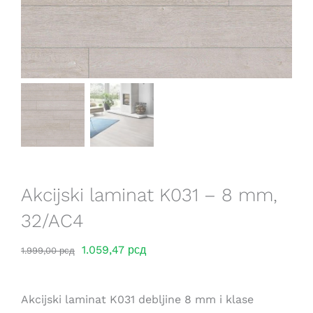
Saveti
Lokacije
Akcijski laminat K031 – 8 mm,
32/AC4
Оригинална
Тренутна
1.059,47
рсд
1.999,00
рсд
цена
цена
је
је:
Akcijski laminat K031 debljine 8 mm i klase
била:
1.059,47 рсд.