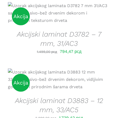
DETAILS
Akcija
Akcijski laminat D3782 – 7
mm, 31/AC3
Оригинална
Тренутна
794,47
рсд
1.499,00
рсд
цена
цена
је
је:
била:
794,47 рсд.
1.499,00 рсд.
DETAILS
Akcija
Akcijski laminat D3883 – 12
mm, 33/AC5
Оригинална
Тренутна
1.739,42
рсд