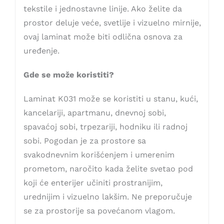
tekstile i jednostavne linije. Ako želite da
prostor deluje veće, svetlije i vizuelno mirnije,
ovaj laminat može biti odlična osnova za
uređenje.
Gde se može koristiti?
Laminat K031 može se koristiti u stanu, kući,
kancelariji, apartmanu, dnevnoj sobi,
spavaćoj sobi, trpezariji, hodniku ili radnoj
sobi. Pogodan je za prostore sa
svakodnevnim korišćenjem i umerenim
prometom, naročito kada želite svetao pod
koji će enterijer učiniti prostranijim,
urednijim i vizuelno lakšim. Ne preporučuje
se za prostorije sa povećanom vlagom.