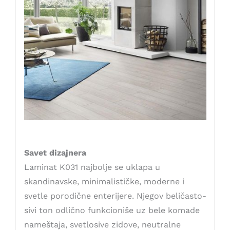
Savet dizajnera
Laminat K031 najbolje se uklapa u
skandinavske, minimalističke, moderne i
svetle porodične enterijere. Njegov beličasto-
sivi ton odlično funkcioniše uz bele komade
nameštaja, svetlosive zidove, neutralne