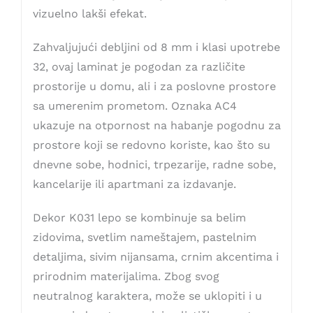
vizuelno lakši efekat.
Zahvaljujući debljini od 8 mm i klasi upotrebe
32, ovaj laminat je pogodan za različite
prostorije u domu, ali i za poslovne prostore
sa umerenim prometom. Oznaka AC4
ukazuje na otpornost na habanje pogodnu za
prostore koji se redovno koriste, kao što su
dnevne sobe, hodnici, trpezarije, radne sobe,
kancelarije ili apartmani za izdavanje.
Dekor K031 lepo se kombinuje sa belim
zidovima, svetlim nameštajem, pastelnim
detaljima, sivim nijansama, crnim akcentima i
prirodnim materijalima. Zbog svog
neutralnog karaktera, može se uklopiti i u