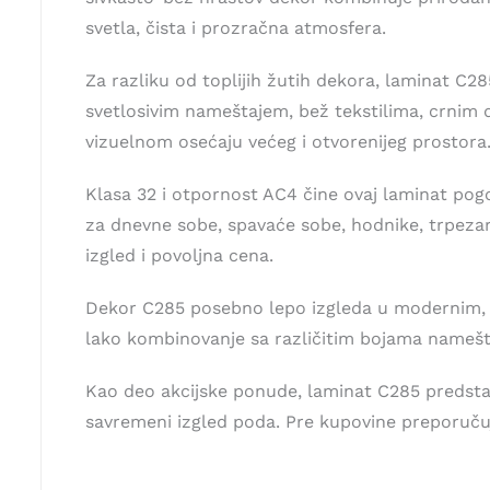
svetla, čista i prozračna atmosfera.
Za razliku od toplijih žutih dekora, laminat C28
svetlosivim nameštajem, bež tekstilima, crnim 
vizuelnom osećaju većeg i otvorenijeg prostora
Klasa 32 i otpornost AC4 čine ovaj laminat pog
za dnevne sobe, spavaće sobe, hodnike, trpezari
izgled i povoljna cena.
Dekor C285 posebno lepo izgleda u modernim, s
lako kombinovanje sa različitim bojama namešta
Kao deo akcijske ponude, laminat C285 predstavl
savremeni izgled poda. Pre kupovine preporučuje