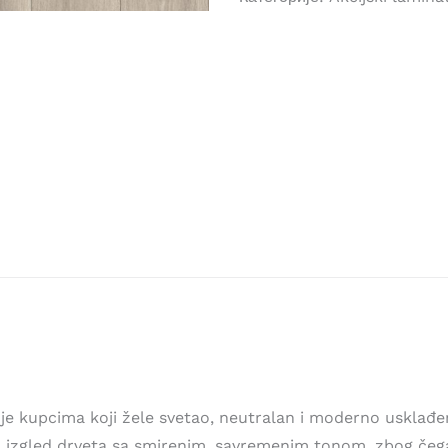
e kupcima koji žele svetao, neutralan i moderno usklađe
izgled drveta sa smirenim, savremenim tonom, zbog čega s