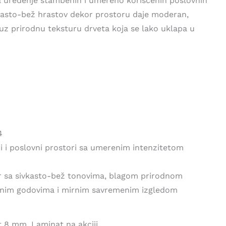
za uređenje stambenih i umereno korišćenih poslovnih
vkasto-bež hrastov dekor prostoru daje moderan,
 uz prirodnu teksturu drveta koja se lako uklapa u
4
 i poslovni prostori sa umerenim intenzitetom
r sa sivkasto-bež tonovima, blagom prirodnom
etnim godovima i mirnim savremenim izgledom
at 8 mm
,
Laminat na akciji