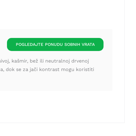
POGLEDAJTE PONUDU SOBNIH VRATA
oj, kašmir, bež ili neutralnoj drvenoj
, dok se za jači kontrast mogu koristiti