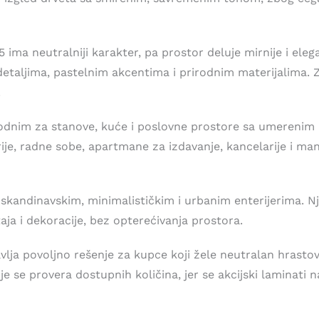
5 ima neutralniji karakter, pa prostor deluje mirnije i el
detaljima, pastelnim akcentima i prirodnim materijalima.
.
odnim za stanove, kuće i poslovne prostore sa umerenim 
je, radne sobe, apartmane za izdavanje, kancelarije i manj
kandinavskim, minimalističkim i urbanim enterijerima. N
ja i dekoracije, bez opterećivanja prostora.
ja povoljno rešenje za kupce koji žele neutralan hrastov 
 se provera dostupnih količina, jer se akcijski laminati n