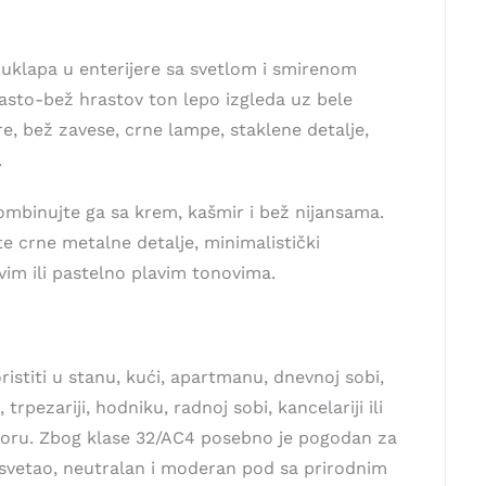
 uklapa u enterijere sa svetlom i smirenom
asto-bež hrastov ton lepo izgleda uz bele
re, bež zavese, crne lampe, staklene detalje,
.
kombinujte ga sa krem, kašmir i bež nijansama.
te crne metalne detalje, minimalistički
vim ili pastelno plavim tonovima.
stiti u stanu, kući, apartmanu, dnevnoj sobi,
 trpezariji, hodniku, radnoj sobi, kancelariji ili
ru. Zbog klase 32/AC4 posebno je pogodan za
 svetao, neutralan i moderan pod sa prirodnim