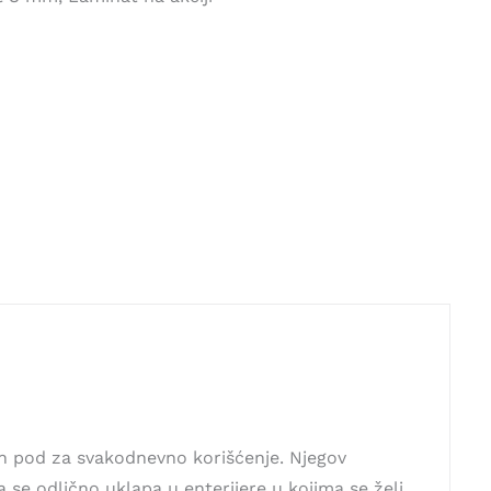
n pod za svakodnevno korišćenje. Njegov
e odlično uklapa u enterijere u kojima se želi