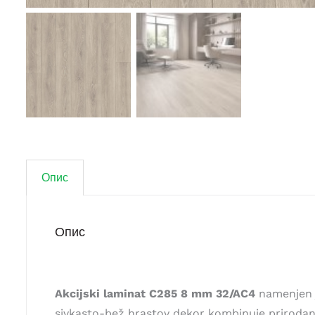
Опис
Опис
Akcijski laminat C285 8 mm 32/AC4
namenjen j
sivkasto-bež hrastov dekor kombinuje prirodan 