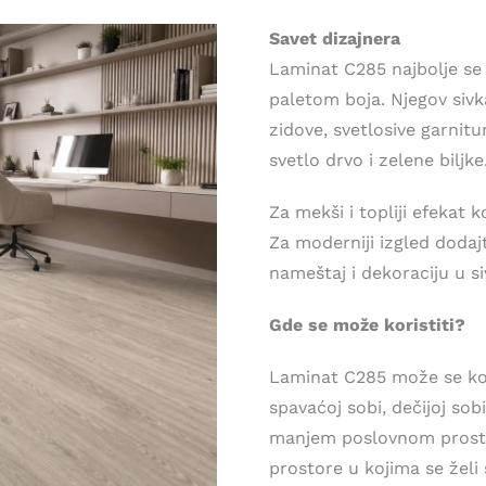
Savet dizajnera
Laminat C285 najbolje se
paletom boja. Njegov sivk
zidove, svetlosive garnitu
svetlo drvo i zelene biljke
Za mekši i topliji efekat 
Za moderniji izgled dodaj
nameštaj i dekoraciju u si
Gde se može koristiti?
Laminat C285 može se kori
spavaćoj sobi, dečijoj sobi,
manjem poslovnom prosto
prostore u kojima se želi