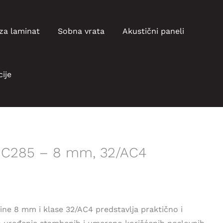
za laminat
Sobna vrata
Akustični paneli
ije
at C285 – 8 mm, 32/AC4
нутна
а
jine 8 mm i klase 32/AC4 predstavlja praktično i
9,47 рсд.