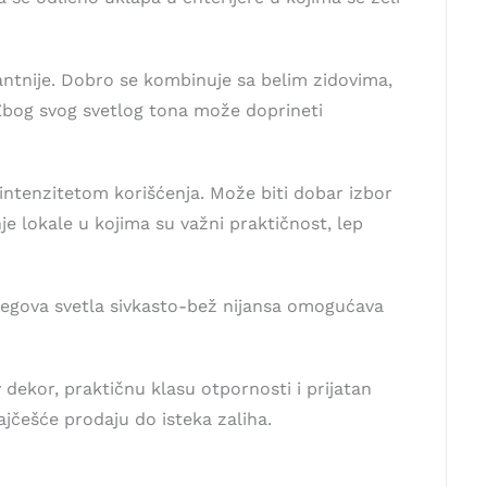
egantnije. Dobro se kombinuje sa belim zidovima,
 Zbog svog svetlog tona može doprineti
intenzitetom korišćenja. Može biti dobar izbor
e lokale u kojima su važni praktičnost, lep
jegova svetla sivkasto-bež nijansa omogućava
dekor, praktičnu klasu otpornosti i prijatan
ajčešće prodaju do isteka zaliha.