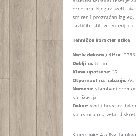
estetski skladno rešenje 
1.999,00 рсд.
prostora. Njegov svetli si
smiren i prozračan izgled,
različite stilove enterijera.
Tehničke karakteristike
Naziv dekora / šifra:
C285
Debljina:
8 mm
Klasa upotrebe:
32
Otpornost na habanje:
AC
Namena:
stambeni prostori
korišćenja
Dekor:
svetli hrastov deko
strukturom drveta, diskr
Категорије:
Akcijski lamin