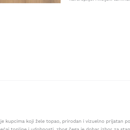
e kupcima koji žele topao, prirodan i vizuelno prijatan p
ćaj topline i udobnosti, zbog čega je dobar izbor za sta