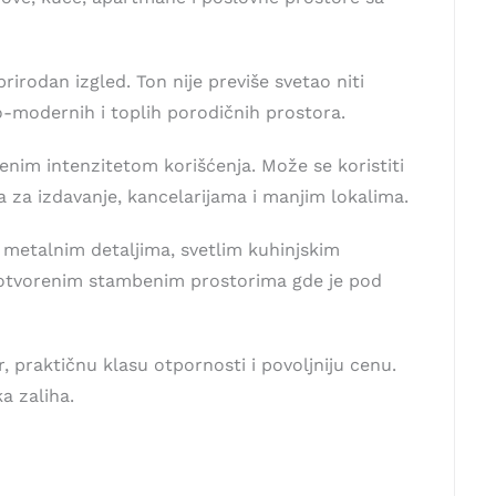
irodan izgled. Ton nije previše svetao niti
no-modernih i toplih porodičnih prostora.
nim intenzitetom korišćenja. Može se koristiti
a izdavanje, kancelarijama i manjim lokalima.
metalnim detaljima, svetlim kuhinjskim
i otvorenim stambenim prostorima gde je pod
 praktičnu klasu otpornosti i povoljniju cenu.
a zaliha.