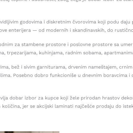
idljivim godovima i diskretnim čvorovima koji podu daju pr
ilove enterijera — od modernih i skandinavskih, do rustič
godnim za stambene prostore i poslovne prostore sa umere
, trpezarijama, kuhinjama, radnim sobama, apartmanima z
ima, bež i sivim garniturama, drvenim nameštajem, crnim 
tilima. Posebno dobro funkcioniše u dnevnim boravcima 
ja dobar izbor za kupce koji žele prirodan hrastov dekor,
ličina, jer se akcijski laminati najčešće prodaju do istek