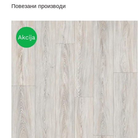
Повезани производи
Akcija
DETAILS