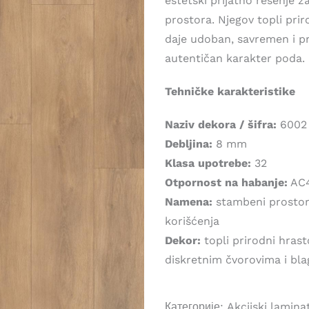
estetski prijatno rešenje 
1.999,00 рсд.
prostora. Njegov topli pr
daje udoban, savremen i pr
autentičan karakter poda.
Tehničke karakteristike
Naziv dekora / šifra:
6002
Debljina:
8 mm
Klasa upotrebe:
32
Otpornost na habanje:
AC
Namena:
stambeni prostori
korišćenja
Dekor:
topli prirodni hras
diskretnim čvorovima i bl
Категорије:
Akcijski lamin