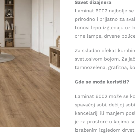
Savet dizajnera
Laminat 6002 najbolje se 
prirodno i prijatno za sv
tonovi lepo izgledaju uz b
crne lampe, drvene police 
Za skladan efekat kombinu
svetlosivom bojom. Za jač
tamnozelena, grafitna, ko
Gde se može koristiti?
Laminat 6002 može se kori
spavaćoj sobi, dečijoj sobi
kancelariji ili manjem p
je za prostore u kojima se
izraženim izgledom drvet