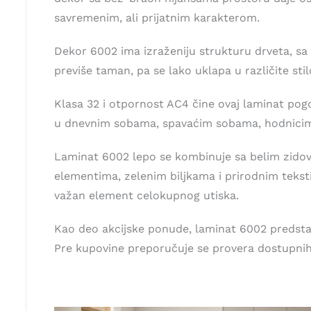
savremenim, ali prijatnim karakterom.
Dekor 6002 ima izraženiju strukturu drveta, sa v
previše taman, pa se lako uklapa u različite st
Klasa 32 i otpornost AC4 čine ovaj laminat po
u dnevnim sobama, spavaćim sobama, hodnicima
Laminat 6002 lepo se kombinuje sa belim zidov
elementima, zelenim biljkama i prirodnim teks
važan element celokupnog utiska.
Kao deo akcijske ponude, laminat 6002 predstavl
Pre kupovine preporučuje se provera dostupnih ko