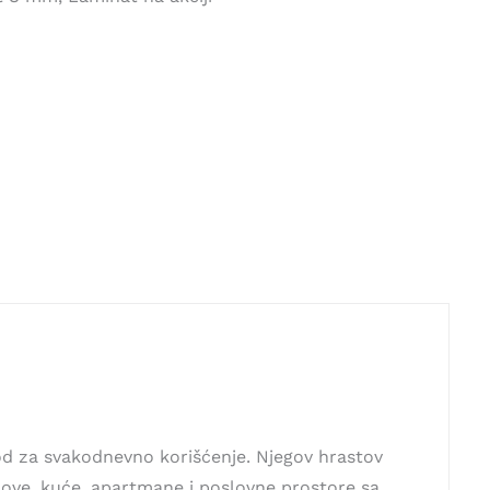
od za svakodnevno korišćenje. Njegov hrastov
nove, kuće, apartmane i poslovne prostore sa