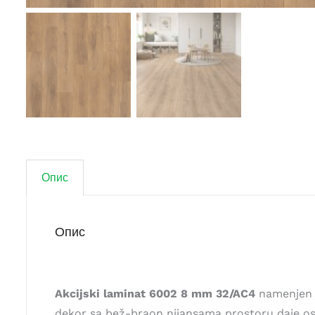
Опис
Опис
Akcijski laminat 6002 8 mm 32/AC4
namenjen j
dekor sa bež-braon nijansama prostoru daje ose