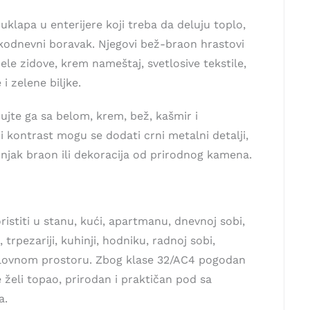
uklapa u enterijere koji treba da deluju toplo,
akodnevni boravak. Njegovi bež-braon hrastovi
ele zidove, krem nameštaj, svetlosive tekstile,
i zelene biljke.
jte ga sa belom, krem, bež, kašmir i
i kontrast mogu se dodati crni metalni detalji,
njak braon ili dekoracija od prirodnog kamena.
stiti u stanu, kući, apartmanu, dnevnoj sobi,
, trpezariji, kuhinji, hodniku, radnoj sobi,
oslovnom prostoru. Zbog klase 32/AC4 pogodan
 želi topao, prirodan i praktičan pod sa
a.