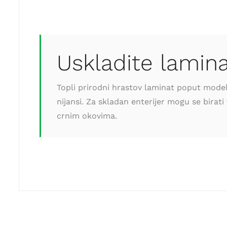
Uskladite lamin
Topli prirodni hrastov laminat poput modela
nijansi. Za skladan enterijer mogu se birat
crnim okovima.