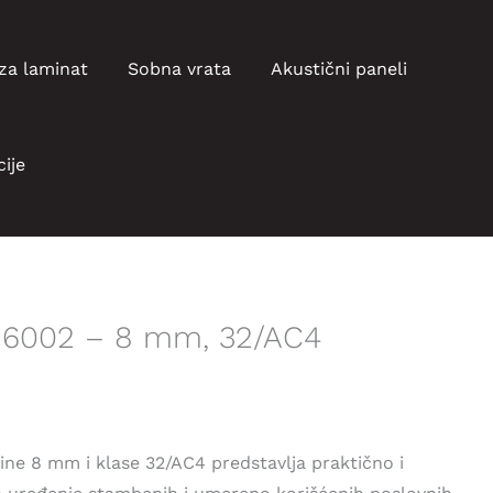
za laminat
Sobna vrata
Akustični paneli
ije
t 6002 – 8 mm, 32/AC4
нутна
а
jine 8 mm i klase 32/AC4 predstavlja praktično i
9,47 рсд.